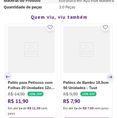
Material do Produto
Estrutura em Aço Inox Madeira
Quantidade de peças
3.0 Peças
Quem viu, viu também
Palito para Petiscos com
Palitos de Bambu 10,5cm
Folhas 20 Unidades 12cm
50 Unidades - Tuut
- Silver Plástic
R$
14
,
90
R$
9
,
90
20%
OFF
20%
OFF
R$
11
,
90
R$
7
,
90
Em até
1
de
R$
11
,
90
sem
Em até
1
de
R$
7
,
90
sem juros
juros