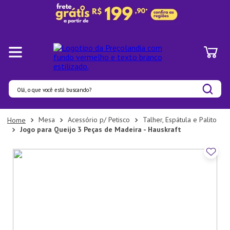
Olá, o que você está buscando?
Termos mais buscados
Mesa
Acessório p/ Petisco
Talher, Espátula e Palito
Jogo para Queijo 3 Peças de Madeira - Hauskraft
1
º
Panelas
2
º
Pratos
3
º
Organizadores
4
º
Bambu
5
º
Prato
6
º
Copo