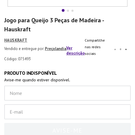
7
º
Aparelho Jantar
8
º
Xicara
Jogo para Queijo 3 Peças de Madeira -
9
º
Tapete
Hauskraft
10
º
Lixeira
HAUSKRAFT
Compartilhe
nas redes
Ver
Preçolandia
descrição
sociais
:
075493