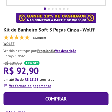
7
º
Tapete
8
º
Aparelho Jantar
9
º
Xicara
Kit de Banheiro Soft 3 Peças Cinza - Wolff
10
º
Lixeira
4 avaliações
WOLFF
Ver descrição
Preçolandia
:
191965
R$
109
,
90
15%
OFF
R$
92
,
90
em até
5
de
R$
18
,
58
sem juros
Ver formas de pagamento
COMPRAR