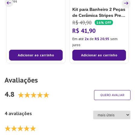
juros
Kit para Banheiro 2 Peças
de Cerâmica Stripes Preto
- Lyor
R$
49
,
90
16%
OFF
R$
41
,
90
Em até
2
de
R$
20
,
95
sem
juros
Adicionar ao carrinho
Adicionar ao carrinho
Avaliações
4.8
QUERO AVALIAR
4 avaliações