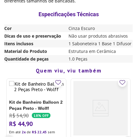
diferentes tamanhos de bancadas.
Cor
Cinza Escuro
Dicas de uso e preservação
Não usar produtos abrasivos
Itens inclusos
1 Saboneteira 1 Base 1 Difusor
Material do Produto
Estrutura em Cerâmica
Quantidade de peças
1.0 Peças
Quem viu, viu também
Kit de Banheiro Balloon 2
Peças Preto - Wolff
R$
54
,
90
18%
OFF
R$
44
,
90
Em até
2
de
R$
22
,
45
sem