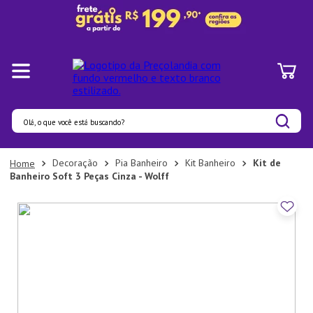
Olá, o que você está buscando?
Termos mais buscados
Decoração
Pia Banheiro
Kit Banheiro
Kit de
Banheiro Soft 3 Peças Cinza - Wolff
1
º
Panelas
2
º
Pratos
3
º
Organizadores
4
º
Bambu
5
º
Prato
6
º
Copo