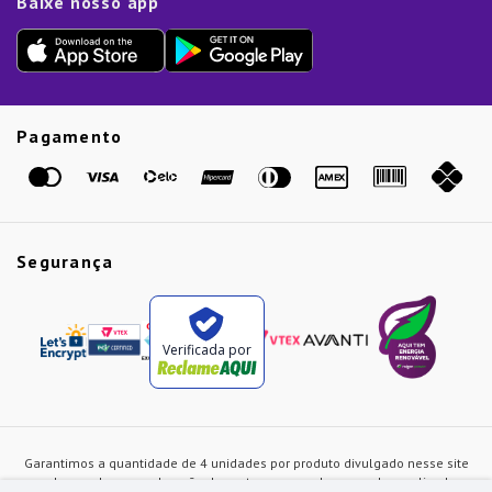
Baixe nosso app
Lista de Presentes
Outlet
Dia dos Pais
Presente de Natal
Guias
Etiqueta Amarela
Pagamento
Marcas
Segurança
Verificada por
Garantimos a quantidade de 4 unidades por produto divulgado nesse site
ou de acordo com a duração dos estoques, sendo as vendas realizadas