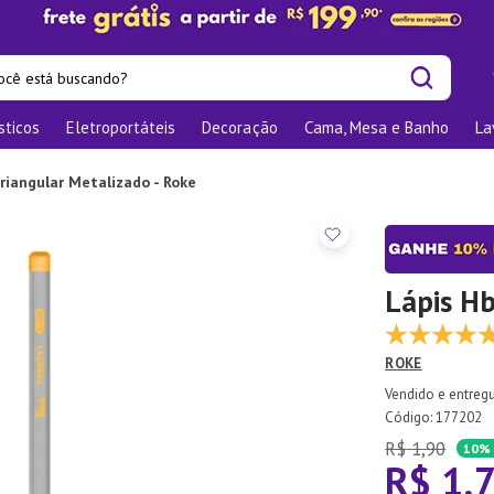
cê está buscando?
sticos
Eletroportáteis
Decoração
Cama, Mesa e Banho
La
is buscados
os
riangular Metalizado - Roke
las
nizadores
bu
Lápis Hb
o
ROKE
ra
:
177202
te
R$
1
,
90
10%
R$
1
,
elho Jantar