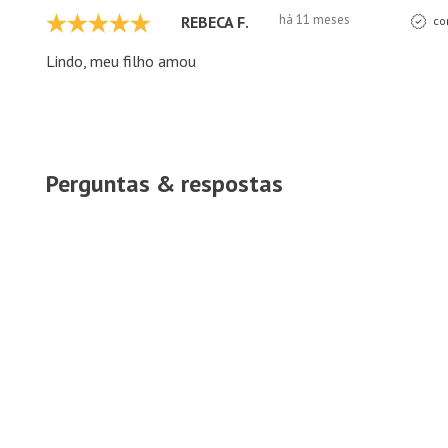
há 11 meses
REBECA F.
co
Lindo, meu filho amou
Perguntas & respostas