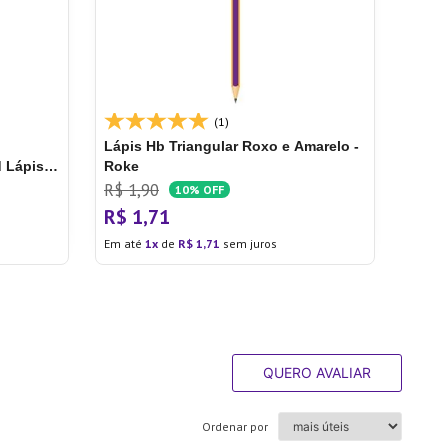
(1)
Lápis Hb Triangular Roxo e Amarelo -
d
Lápis
Roke
eps Navy
R$
1
,
90
10%
OFF
R$
1
,
71
Em até
1
de
R$
1
,
71
sem juros
QUERO AVALIAR
Ordenar por