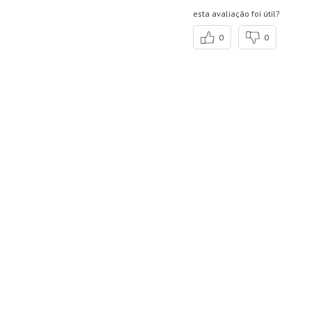
esta avaliação foi útil?
0
0