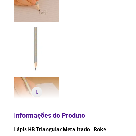
10
º
Lixei
Lápis HB Triangular Metalizado - Roke