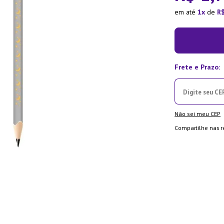
ra
em até
1
de
R
Não sei meu CEP
Compartilhe nas r