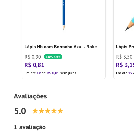
Lápis Hb com Borracha Azul - Roke
Lápis Pr
R$
0
,
90
R$
3
,
50
10%
OFF
R$
0
,
81
R$
3
,
1
Em até
1
de
R$
0
,
81
sem juros
Em até
1
Avaliações
5.0
1 avaliação