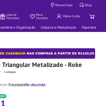
Nossas lojas
Blog
Lista de 
Meus 
Presentes
Favoritos
vanderia e Organização
Limpeza e Manutenção
Papelaria
 Triangular Metalizado - Roke
1 avaliação
Ver descrição
Preçolandia
OFF
71