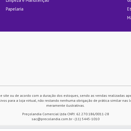
Limpeza e Manutenção
G
Papelaria
E
M
e site ou de acordo com a duração dos estoques, sendo as vendas realizadas ap
vos para a loja virtual, não restando nenhuma obrigação de prática similar nas l
meramente ilustrativas.
Preçolandia Comercial Ltda CNPJ: 62.270.186/0011-28
sac@precolandia.com.br - (11) 5445-1010