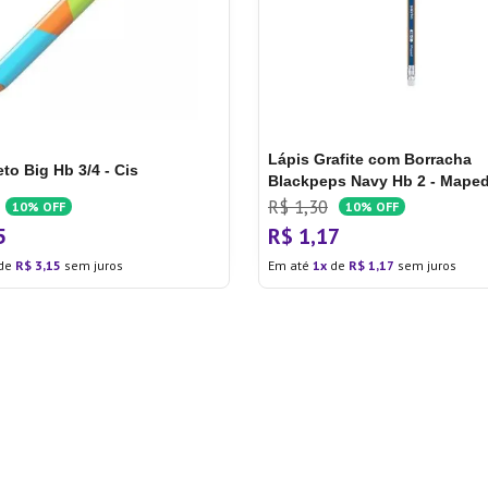
Lápis Grafite com Borracha
eto Big Hb 3/4 - Cis
Blackpeps Navy Hb 2 - Mape
Grafite com Borracha Blackp
R$
1
,
30
10%
OFF
10%
OFF
HB 2 - Maped
5
R$
1
,
17
de
R$
3
,
15
sem juros
Em até
1
de
R$
1
,
17
sem juros