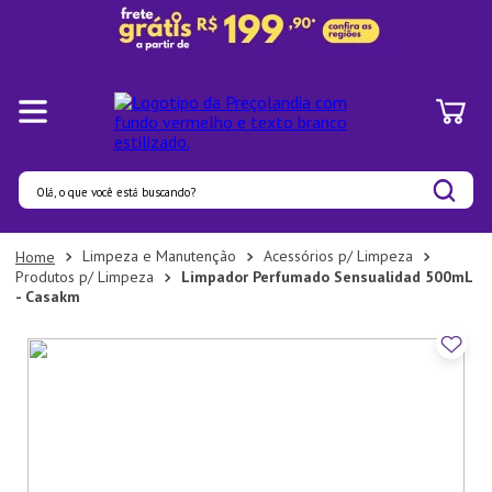
Olá, o que você está buscando?
Termos mais buscados
Limpeza e Manutenção
Acessórios p/ Limpeza
Produtos p/ Limpeza
Limpador Perfumado Sensualidad 500mL
1
º
Pratos
- Casakm
2
º
Panelas
3
º
Organizadores
4
º
Bambu
5
º
Prato
6
º
Copo