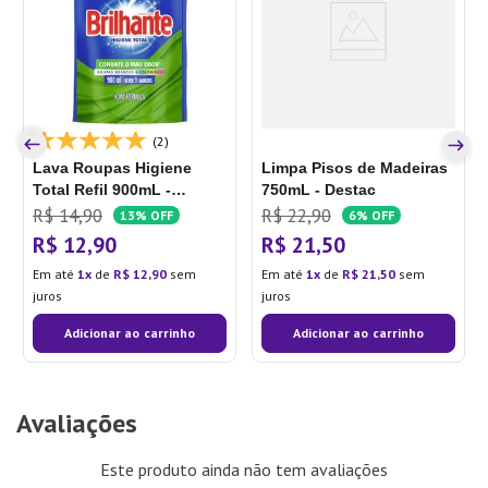
(2)
Lava Roupas Higiene
Limpa Pisos de Madeiras
Total Refil 900mL -
750mL - Destac
Brilhante
R$
14
,
90
R$
22
,
90
13%
OFF
6%
OFF
R$
12
,
90
R$
21
,
50
Em até
1
de
R$
12
,
90
sem
Em até
1
de
R$
21
,
50
sem
juros
juros
Adicionar ao carrinho
Adicionar ao carrinho
Avaliações
Este produto ainda não tem avaliações