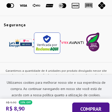
Marcas
Segurança
Verificada por
Garantimos a quantidade de 4 unidades por produto divulgado nesse site
ou de acordo com a duração dos estoques, sendo as vendas realizadas
apenas no varejo. Os preços e as condições de pagamento poderão ser
Utilizamos cookies para melhorar nosso site e sua experiência de
alterados a qualquer instante sem prévia comunicação e são exclusivos
para a loja virtual, não restando nenhuma obrigação de prática similar nas
compra. Ao continuar navegando em nosso site você está de
lojas físicas da rede Preçolandia. Todas as imagens dos produtos são
acordo com a nossa política quanto a utilização de cookies.
meramente ilustrativas.
R$
9
,
90
10%
OFF
Preçolandia Comercial Ltda CNPJ: 62.270.186/0011-28
R$
8
,
90
COMPRAR
sac@precolandia.com.br - (11) 5445-1010
ACEITAR E FECHAR