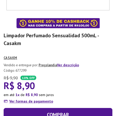
7
º
Xicara
8
º
Tapete
9
º
Aparelho Jantar
10
º
Lixeira
Limpador Perfumado Sensualidad 500mL -
Casakm
CASAKM
Ver descrição
Preçolandia
:
677299
R$
9
,
90
10%
OFF
R$
8
,
90
em até
1
de
R$
8
,
90
sem juros
Ver formas de pagamento
COMPRAR