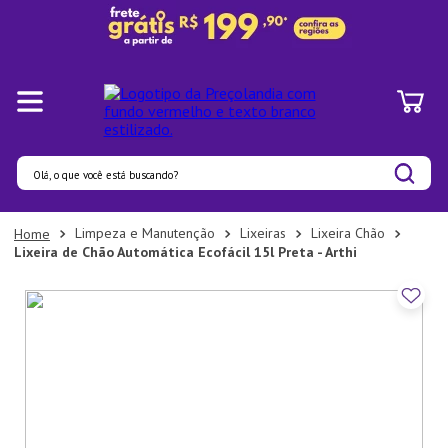
Olá, o que você está buscando?
Termos mais buscados
Limpeza e Manutenção
Lixeiras
Lixeira Chão
Lixeira de Chão Automática Ecofácil 15l Preta - Arthi
1
º
Pratos
2
º
Panelas
3
º
Organizadores
4
º
Bambu
5
º
Prato
6
º
Copo