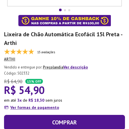
7
º
Xicara
8
º
Tapete
9
º
Aparelho Jantar
Lixeira de Chão Automática Ecofácil 15l Preta -
10
º
Lixeira
Arthi
15 avaliações
ARTHI
Ver descrição
Preçolandia
:
502332
R$
64
,
90
15%
OFF
R$
54
,
90
em até
3
de
R$
18
,
30
sem juros
Ver formas de pagamento
COMPRAR