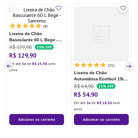
(8)
Lixeira de Chão
Basculante 60 L Bege -
Sanremo
R$
159
,
90
19%
OFF
R$
129
,
90
Em até
5
de
R$
25
,
98
sem
(15)
juros
Lixeira de Chão
Automática Ecofácil 15l
Preta - Arthi
R$
64
,
90
15%
OFF
R$
54
,
90
Em até
3
de
R$
18
,
30
sem
juros
Adicionar ao carrinho
Adicionar ao carrinho