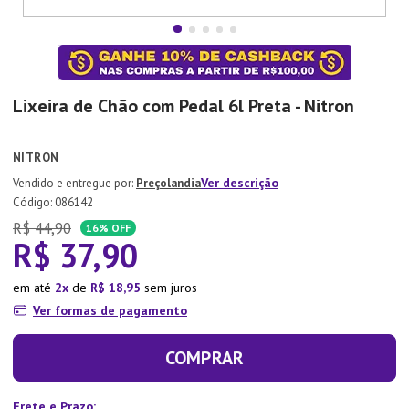
7
º
Xicara
8
º
Tapete
9
º
Aparelho Jantar
Lixeira de Chão com Pedal 6l Preta - Nitron
10
º
Lixeira
NITRON
Ver descrição
Preçolandia
:
086142
R$
44
,
90
16%
OFF
R$
37
,
90
em até
2
de
R$
18
,
95
sem juros
Ver formas de pagamento
COMPRAR