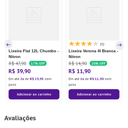
(1)
Lixeira Flat 12L Chumbo -
Lixeira Verona 4l Branca -
Nitron
Nitron
R$
47
,
90
R$
14
,
90
17%
OFF
20%
OFF
R$
39
,
90
R$
11
,
90
Em até
2
de
R$
19
,
95
sem
Em até
1
de
R$
11
,
90
sem
juros
juros
Adicionar ao carrinho
Adicionar ao carrinho
Avaliações