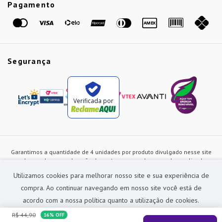
Pagamento
Marcas
Segurança
Verificada por
Garantimos a quantidade de 4 unidades por produto divulgado nesse site
ou de acordo com a duração dos estoques, sendo as vendas realizadas
apenas no varejo. Os preços e as condições de pagamento poderão ser
Utilizamos cookies para melhorar nosso site e sua experiência de
alterados a qualquer instante sem prévia comunicação e são exclusivos
para a loja virtual, não restando nenhuma obrigação de prática similar nas
compra. Ao continuar navegando em nosso site você está de
lojas físicas da rede Preçolandia. Todas as imagens dos produtos são
acordo com a nossa política quanto a utilização de cookies.
meramente ilustrativas.
R$
44
,
90
16%
OFF
Preçolandia Comercial Ltda CNPJ: 62.270.186/0011-28