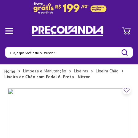
Olá, o que você está buscando?
Termos mais buscados
Limpeza e Manutenção
Lixeiras
Lixeira Chão
Lixeira de Chão com Pedal 6l Preta - Nitron
1
º
Pratos
2
º
Panelas
3
º
Organizadores
4
º
Bambu
5
º
Prato
6
º
Copo