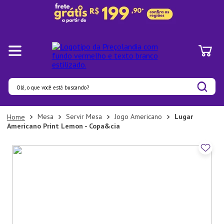
Olá, o que você está buscando?
Termos mais buscados
Mesa
Servir Mesa
Jogo Americano
Lugar
Americano Print Lemon - Copa&cia
1
º
Pratos
2
º
Panelas
3
º
Organizadores
4
º
Bambu
5
º
Prato
6
º
Tapete