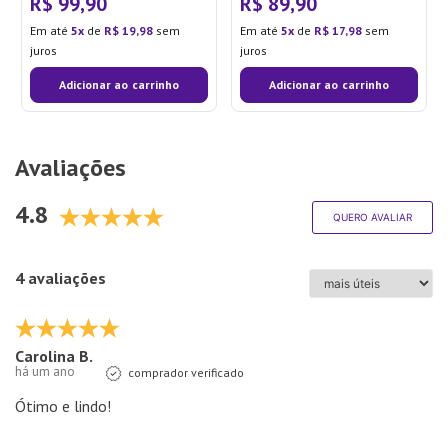
R$
99
,
90
R$
89
,
90
Em até
5
de
R$
19
,
98
sem
Em até
5
de
R$
17
,
98
sem
juros
juros
Adicionar ao carrinho
Adicionar ao carrinho
Avaliações
4.8
QUERO AVALIAR
4 avaliações
Carolina B.
há um ano
comprador verificado
Ótimo e lindo!