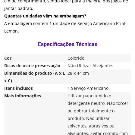
cm de comprimento, sendo ideal para a maioria dos jogos de
jantar padrão.
Quantas unidades vêm na embalagem?
A embalagem contém 1 unidade de Serviço Americano Print
Lemon.
Cor
Colorido
Dicas de uso e preservação
Não Utilizar Alvejantes
Dimensões do produto (A x L
28 x 44 cm
x C)
Itens inclusos
1 Serviço Americano
Mais informações
Utilizar pano úmido e
detergente neutro. Não torcer
ou dobrar totalmente o
produto. Não utilizar
solventes, abrasivos ou
alvejantes. Evitar contato com