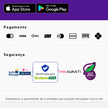
Outlet
Dia dos Pais
Presente de Natal
Guias
Etiqueta Amarela
Pagamento
Marcas
Segurança
Verificada por
Garantimos a quantidade de 4 unidades por produto divulgado nesse site
ou de acordo com a duração dos estoques, sendo as vendas realizadas
apenas no varejo. Os preços e as condições de pagamento poderão ser