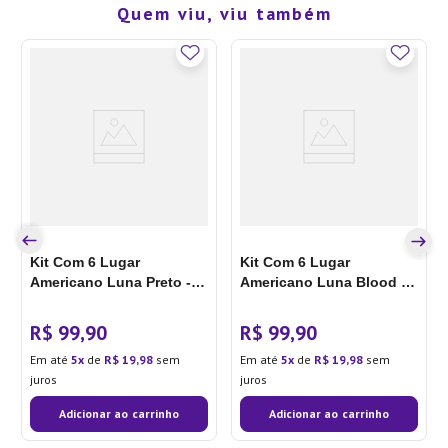
Quem viu, viu também
Kit Com 6 Lugar
Kit Com 6 Lugar
Americano Luna Preto -
Americano Luna Blood -
Copa&cia
Copa&cia
R$
99
,
90
R$
99
,
90
Em até
5
de
R$
19
,
98
sem
Em até
5
de
R$
19
,
98
sem
juros
juros
Adicionar ao carrinho
Adicionar ao carrinho