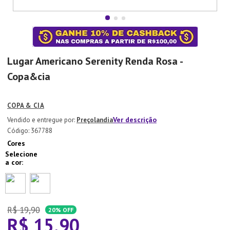
7
º
Xicara
8
º
Tapete
9
º
Aparelho Jantar
Lugar Americano Serenity Renda Rosa -
10
º
Lixeira
Copa&cia
COPA & CIA
Ver descrição
Preçolandia
:
367788
Cores
R$
19
,
90
20%
OFF
R$
15
,
90