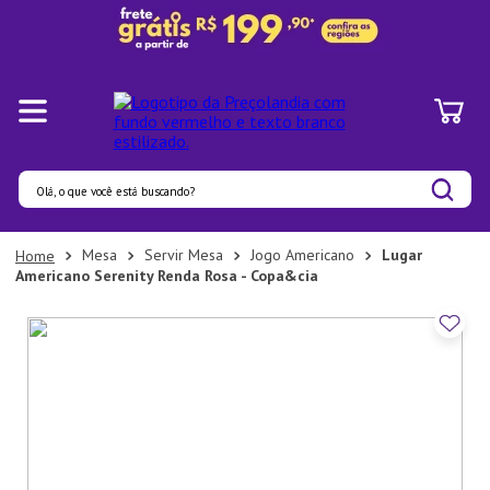
Olá, o que você está buscando?
Termos mais buscados
Mesa
Servir Mesa
Jogo Americano
Lugar
Americano Serenity Renda Rosa - Copa&cia
1
º
Pratos
2
º
Panelas
3
º
Organizadores
4
º
Bambu
5
º
Prato
6
º
Copo