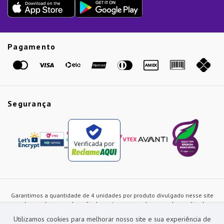
Presente de Natal
Guias
Etiqueta Amarela
Pagamento
Marcas
Segurança
Verificada por
Garantimos a quantidade de 4 unidades por produto divulgado nesse site
ou de acordo com a duração dos estoques, sendo as vendas realizadas
apenas no varejo. Os preços e as condições de pagamento poderão ser
Utilizamos cookies para melhorar nosso site e sua experiência de
alterados a qualquer instante sem prévia comunicação e são exclusivos