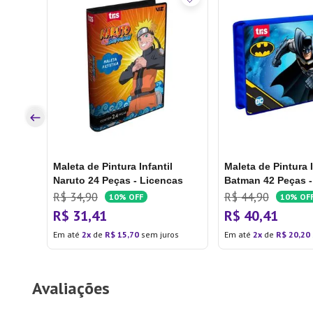
l
cas
os
Maleta de Pintura Infantil
Maleta de Pintura I
Naruto 24 Peças - Licencas
Batman 42 Peças -
R$
34
,
90
R$
44
,
90
10%
OFF
10%
OF
R$
31
,
41
R$
40
,
41
Em até
2
de
R$
15
,
70
sem juros
Em até
2
de
R$
20
,
20
Avaliações