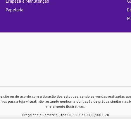
Limpeza e Manutenção
G
Papelaria
E
M
e site ou de acordo com a duração dos estoques, sendo as vendas realizadas ap
vos para a loja virtual, não restando nenhuma obrigação de prática similar nas l
meramente ilustrativas.
Preçolandia Comercial Ltda CNPJ: 62.270.186/0011-28
sac@precolandia.com.br - (11) 5445-1010