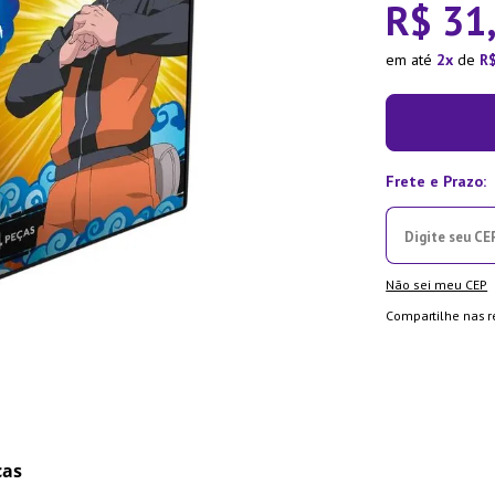
R$
31
ra
em até
2
de
R
Não sei meu CEP
Compartilhe nas r
cas