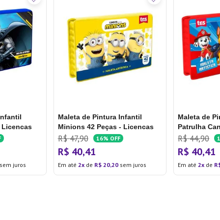
nfantil
Maleta de Pintura Infantil
Maleta de Pin
 Licencas
Minions 42 Peças - Licencas
Patrulha Can
Licencas
R$
47
,
90
R$
44
,
90
F
16%
OFF
R$
40
,
41
R$
40
,
41
sem juros
Em até
2
de
R$
20
,
20
sem juros
Em até
2
de
R