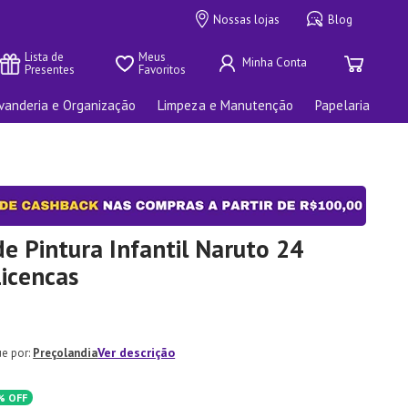
Nossas lojas
Blog
Lista de 
Meus 
Presentes
Favoritos
vanderia e Organização
Limpeza e Manutenção
Papelaria
e Pintura Infantil Naruto 24
Licencas
Ver descrição
Preçolandia
%
OFF