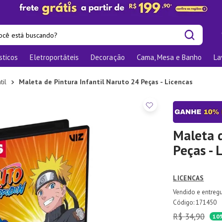
cê está buscando?
sticos
Eletroportáteis
Decoração
Cama, Mesa e Banho
La
is buscados
las
til
Maleta de Pintura Infantil Naruto 24 Peças - Licencas
os
nizadores
bu
Maleta d
Peças - 
o
LICENCAS
elho Jantar
ra
:
171450
R$
34
,
90
te
10