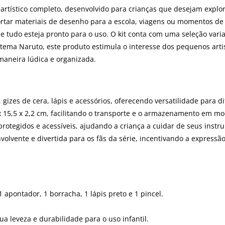
o artístico completo, desenvolvido para crianças que desejam expl
ortar materiais de desenho para a escola, viagens ou momentos de l
ue tudo esteja pronto para o uso. O kit conta com uma seleção vari
tema Naruto, este produto estimula o interesse dos pequenos arti
maneira lúdica e organizada.
 gizes de cera, lápis e acessórios, oferecendo versatilidade para d
 15,5 x 2,2 cm, facilitando o transporte e o armazenamento em moc
otegidos e acessíveis, ajudando a criança a cuidar de seus instr
volvente e divertida para os fãs da série, incentivando a expressão 
 apontador, 1 borracha, 1 lápis preto e 1 pincel.
ua leveza e durabilidade para o uso infantil.