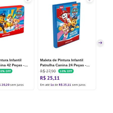
Maleta
Prince
R$
47
,
R$
4
Em até
tura Infantil
Maleta de Pintura Infantil
ina 42 Peças -
Patrulha Canina 24 Peças -
Licencas
R$
27
,
90
10%
OFF
10%
OFF
R$
25
,
11
$
20
,
20
sem juros
Em até
1
de
R$
25
,
11
sem juros