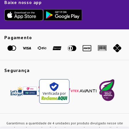
Baixe nosso app
Lista de Presentes
Outlet
Dia dos Pais
Presente de Natal
Guias
Etiqueta Amarela
Pagamento
Marcas
Segurança
Verificada por
Garantimos a quantidade de 4 unidades por produto divulgado nesse site
ou de acordo com a duração dos estoques, sendo as vendas realizadas