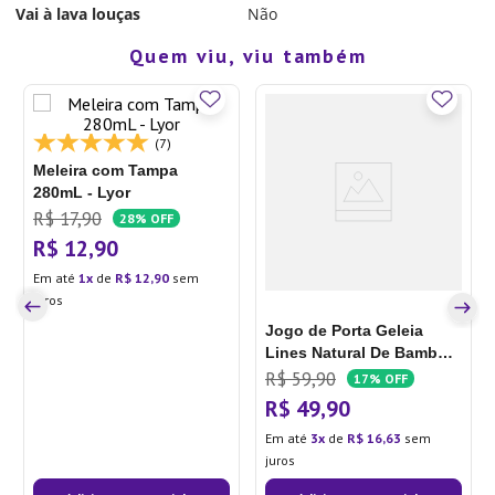
Vai à lava louças
Não
Quem viu, viu também
(7)
Meleira com Tampa
280mL - Lyor
R$
17
,
90
28%
OFF
R$
12
,
90
Em até
1
de
R$
12
,
90
sem
juros
Jogo de Porta Geleia
Lines Natural De Bambu -
Wolff
R$
59
,
90
17%
OFF
R$
49
,
90
Em até
3
de
R$
16
,
63
sem
juros