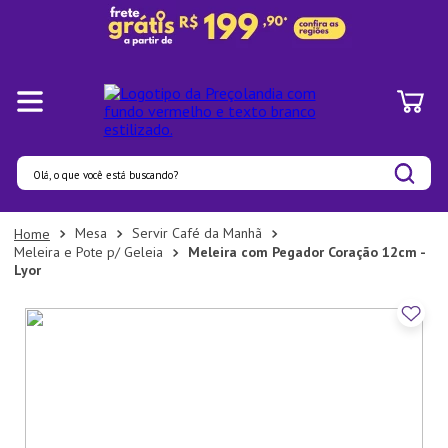
Olá, o que você está buscando?
Termos mais buscados
Mesa
Servir Café da Manhã
Meleira e Pote p/ Geleia
Meleira com Pegador Coração 12cm -
1
º
Panelas
Lyor
2
º
Pratos
3
º
Organizadores
4
º
Bambu
5
º
Prato
6
º
Copo