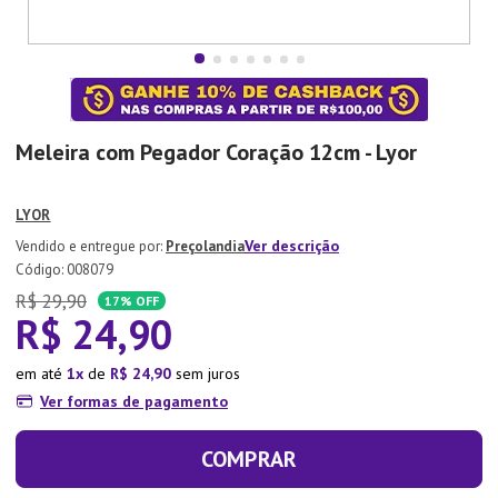
7
º
Tapete
8
º
Aparelho Jantar
9
º
Xicara
10
º
Lixeira
Meleira com Pegador Coração 12cm - Lyor
LYOR
Ver descrição
Preçolandia
:
008079
R$
29
,
90
17%
OFF
R$
24
,
90
em até
1
de
R$
24
,
90
sem juros
Ver formas de pagamento
COMPRAR