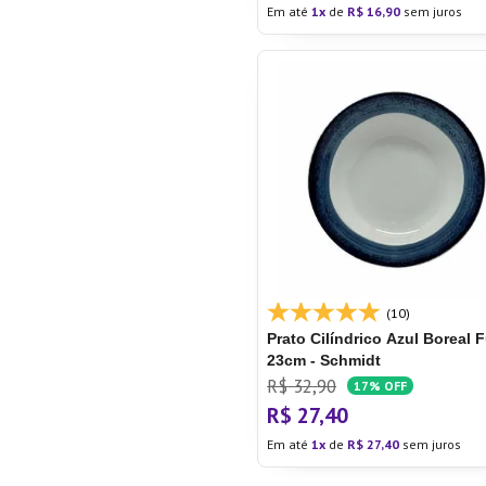
Em até
1
de
R$
16
,
90
sem juros
(10)
Prato Cilíndrico Azul Boreal
F
23cm - Schmidt
R$
32
,
90
17%
OFF
R$
27
,
40
Em até
1
de
R$
27
,
40
sem juros