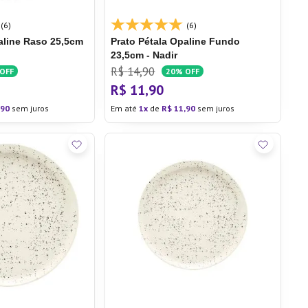
(6)
(6)
aline
Raso 25,5cm
Prato Pétala Opaline
Fundo
23,5cm - Nadir
R$
14
,
90
OFF
20%
OFF
R$
11
,
90
90
sem juros
Em até
1
de
R$
11
,
90
sem juros