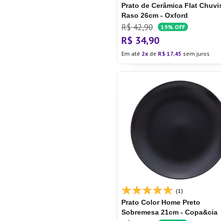
Prato de Cerâmica Flat Chuvi
Raso 26cm - Oxford
R$
42
,
90
19%
OFF
R$
34
,
90
Em até
2
de
R$
17
,
45
sem juros
(1)
Prato Color Home Preto
Sobremesa 21cm - Copa&cia