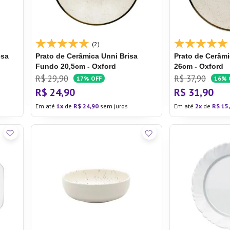
la Pressão
(2)
esa
Prato de Cerâmica Unni Brisa
Prato de Cerâmi
Fundo 20,5cm - Oxford
26cm - Oxford
R$
29
,
90
R$
37
,
90
17%
OFF
16%
R$
24
,
90
R$
31
,
90
Em até
1
de
R$
24
,
90
sem juros
Em até
2
de
R$
15
,