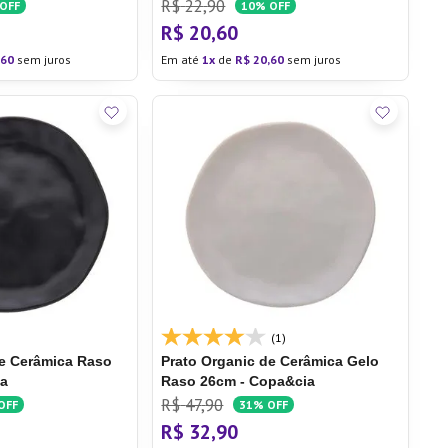
R$
22
,
90
OFF
10%
OFF
R$
20
,
60
60
sem juros
Em até
1
de
R$
20
,
60
sem juros
(1)
de Cerâmica
Raso
Prato Organic de Cerâmica Gelo
ia
Raso 26cm - Copa&cia
R$
47
,
90
OFF
31%
OFF
R$
32
,
90