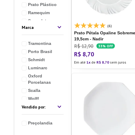
Prato Plástico
10
º
Pane
Ramequim
Sousplat
(6)
Marca
Travessas e
Prato Pétala Opaline
Sobrem
Bowls
19,5cm - Nadir
Tramontina
R$
12
,
90
33%
OFF
Porto Brasil
R$
8
,
70
Schmidt
Em até
1
de
R$
8
,
70
sem juros
Luminarc
Oxford
Porcelanas
Scalla
Wolff
Lyor
Marcamix
Coza
Preçolandia
Ver mais 13