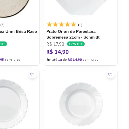
(2)
(1)
ca Unni Brisa
Raso
Prato Orion de Porcelana
Sobremesa 21cm - Schmidt
R$
17
,
90
OFF
17%
OFF
R$
14
,
90
95
sem juros
Em até
1
de
R$
14
,
90
sem juros