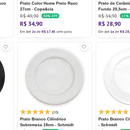
sco
Prato Color Home Preto
Raso
Prato de Cerâmi
27cm - Copa&cia
Fundo 20,5cm -
R$
49
,
90
R$
34
,
90
30%
OFF
17%
R$
34
,
90
R$
28
,
90
Em até
2
de
R$
17
,
45
sem juros
Em até
1
de
R$
28
,
(20)
Prato Branco Cilíndrico
Prato Branco Ci
Sobremesa 19cm - Schmidt
- Schmidt