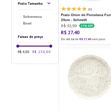
Prato Tamanho
(1)
Prato Orion de Porcelana
Fu
Sobremesa
24cm - Schmidt
Bowl
R$
32
,
90
17%
OFF
R$
27
,
40
Faixas de preço
Em até
1
de
R$
27
,
40
sem juros
R$ 4,00
R$ 150,00