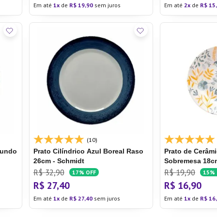
Em até
1
de
R$
19
,
90
sem juros
Em até
2
de
R$
15
,
(10)
undo
Prato Cilíndrico Azul Boreal
Raso
Prato de Cerâm
26cm - Schmidt
Sobremesa 18cm
R$
32
,
90
R$
19
,
90
17%
OFF
15%
R$
27
,
40
R$
16
,
90
Em até
1
de
R$
27
,
40
sem juros
Em até
1
de
R$
16
,