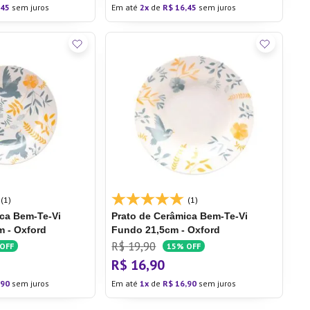
45
sem juros
Em até
2
de
R$
16
,
45
sem juros
(1)
(1)
ica Bem-Te-Vi
Prato de Cerâmica Bem-Te-Vi
 - Oxford
Fundo 21,5cm - Oxford
R$
19
,
90
OFF
15%
OFF
R$
16
,
90
90
sem juros
Em até
1
de
R$
16
,
90
sem juros