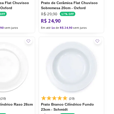
ca Flat Chuvisco
Prato de Cerâmica Flat Chuvisco
 Oxford
Sobremesa 20cm - Oxford
R$
29
,
90
OFF
17%
OFF
R$
24
,
90
90
sem juros
Em até
1
de
R$
24
,
90
sem juros
(20)
(20)
líndrico
Raso 26cm
Prato Branco Cilíndrico
Fundo
23cm - Schmidt