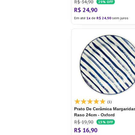
R$
34
,
90
29%
OFF
R$
24
,
90
Em até
1
de
R$
24
,
90
sem juros
(1)
Prato De Cerâmica Margarida
Raso 24cm - Oxford
R$
19
,
90
15%
OFF
R$
16
,
90