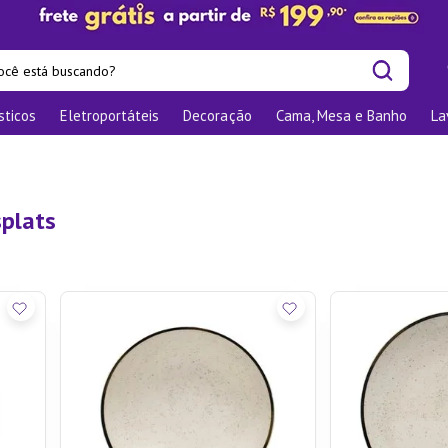
cê está buscando?
sticos
Eletroportáteis
Decoração
Cama, Mesa e Banho
La
is buscados
os
las
splats
nizadores
bu
o
te
elho Jantar
ra