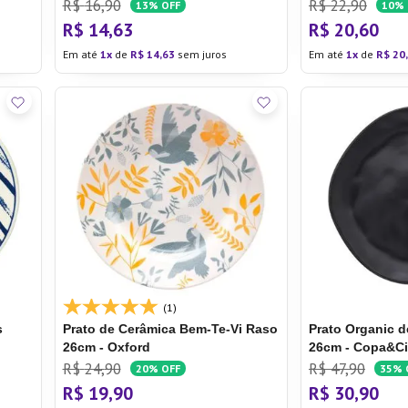
R$
16
,
90
R$
22
,
90
13%
OFF
10%
R$
14
,
63
R$
20
,
60
Em até
1
de
R$
14
,
63
sem juros
Em até
1
de
R$
20
,
(1)
s
Prato de Cerâmica Bem-Te-Vi
Raso
Prato Organic 
26cm - Oxford
26cm - Copa&C
R$
24
,
90
R$
47
,
90
20%
OFF
35%
R$
19
,
90
R$
30
,
90