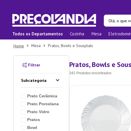
Olá, o que vo
Todos os Departamentos
Cozinha
Mesa
Eletrodomé
Termos ma
Mesa
Pratos, Bowls e Sousplats
1
º
Prat
2
º
Pane
Pratos, Bowls e Sou
3
º
Orga
342
Produtos
4
º
Bam
Subcategoria
5
º
Prat
Prato Cerâmica
6
º
Tape
Prato Porcelana
7
º
Copo
Prato Vidro
8
º
Apar
Pratos
9
º
Lixei
Bowl