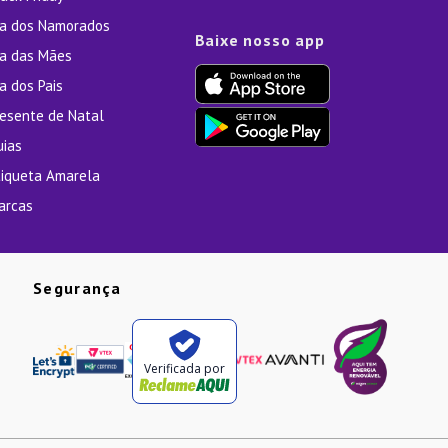
ia dos Namorados
Baixe nosso app
ia das Mães
a dos Pais
resente de Natal
uias
tiqueta Amarela
arcas
Segurança
Verificada por