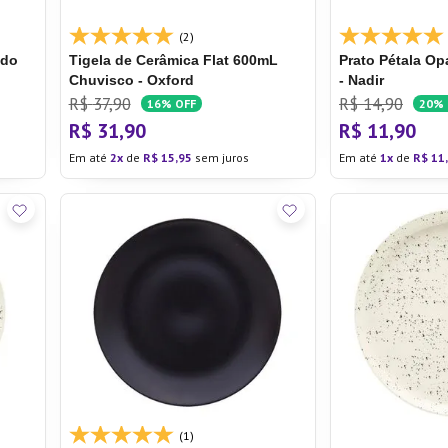
(2)
ndo
Tigela de Cerâmica Flat 600mL
Prato Pétala Op
Chuvisco - Oxford
- Nadir
R$
37
,
90
R$
14
,
90
16%
OFF
20%
R$
31
,
90
R$
11
,
90
Em até
2
de
R$
15
,
95
sem juros
Em até
1
de
R$
11
,
(1)