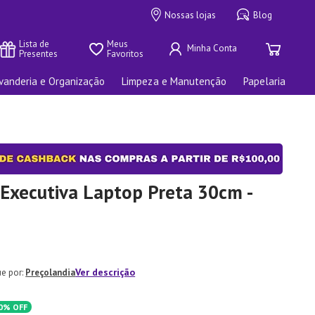
Nossas lojas
Blog
Lista de 
Meus 
Presentes
Favoritos
vanderia e Organização
Limpeza e Manutenção
Papelaria
Executiva Laptop Preta 30cm -
Ver descrição
Preçolandia
0%
OFF