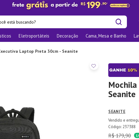
cê está buscando?
sticos
Eletroportáteis
Decoração
Cama, Mesa e Banho
La
is buscados
las
Executiva Laptop Preta 30cm - Seanite
os
nizadores
bu
Mochila 
Seanite
o
SEANITE
te
elho Jantar
:
237388
R$
179
,
90
ra
1