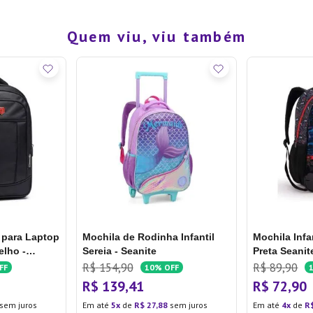
Quem viu, viu também
 para Laptop
Mochila de Rodinha Infantil
Mochila Infa
elho -
Sereia - Seanite
Preta Seanit
R$
154
,
90
R$
89
,
90
FF
10%
OFF
R$
139
,
41
R$
72
,
90
sem juros
Em até
5
de
R$
27
,
88
sem juros
Em até
4
de
R