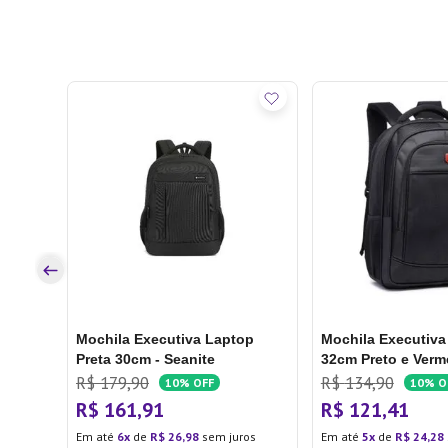
ffy
os
Mochila Executiva Laptop
Mochila Executiva
Preta 30cm - Seanite
32cm Preto e Verm
Seanite
R$
179
,
90
R$
134
,
90
10%
OFF
10%
O
R$
161
,
91
R$
121
,
41
Em até
6
de
R$
26
,
98
sem juros
Em até
5
de
R$
24
,
28