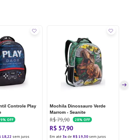
Mochil
Machin
R$
99
R$
7
Em até
ntil Controle Play
Mochila Dinossauro Verde
e
Marrom - Seanite
R$
79
,
90
19%
OFF
28%
OFF
R$
57
,
90
$
18
,
22
sem juros
Em até
3
de
R$
19
,
30
sem juros