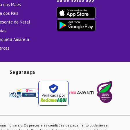
Baixe nosso app
ia das Mães
a dos Pais
resente de Natal
uias
tiqueta Amarela
arcas
Segurança
Verificada por
enas no varejo. Os preços e as condições de pagamento poderão ser