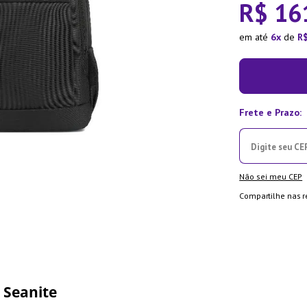
R$
16
ra
em até
6
de
R
Não sei meu CEP
Compartilhe nas r
 Seanite