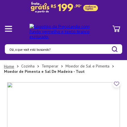
Olá, o que você está buscando?
Termos mais buscados
Cozinha
Temperar
Moedor de Sal e Pimenta
Moedor de Pimenta e Sal De Madeira - Tuut
1
º
Pratos
2
º
Panelas
3
º
Organizadores
4
º
Bambu
5
º
Prato
6
º
Tapete