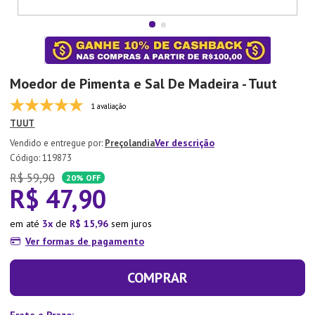
7
º
Copo
8
º
Aparelho Jantar
9
º
Lixeira
Moedor de Pimenta e Sal De Madeira - Tuut
10
º
Panela Pressão
1 avaliação
TUUT
Ver descrição
Preçolandia
:
119873
R$
59
,
90
20%
OFF
R$
47
,
90
em até
3
de
R$
15
,
96
sem juros
Ver formas de pagamento
COMPRAR