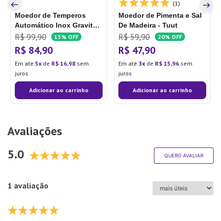
(1)
Moedor de Temperos
Moedor de Pimenta e Sal
Automático Inox Gravity -
De Madeira - Tuut
Wolff
R$
99
,
90
R$
59
,
90
15%
OFF
20%
OFF
R$
84
,
90
R$
47
,
90
Em até
5
de
R$
16
,
98
sem
Em até
3
de
R$
15
,
96
sem
juros
juros
Adicionar ao carrinho
Adicionar ao carrinho
Avaliações
5.0
QUERO AVALIAR
1 avaliação