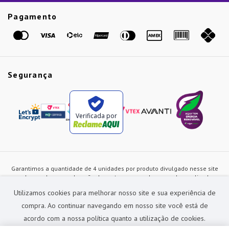
Etiqueta Amarela
Pagamento
Marcas
Segurança
Verificada por
Garantimos a quantidade de 4 unidades por produto divulgado nesse site
ou de acordo com a duração dos estoques, sendo as vendas realizadas
apenas no varejo. Os preços e as condições de pagamento poderão ser
Utilizamos cookies para melhorar nosso site e sua experiência de
alterados a qualquer instante sem prévia comunicação e são exclusivos
para a loja virtual, não restando nenhuma obrigação de prática similar nas
compra. Ao continuar navegando em nosso site você está de
lojas físicas da rede Preçolandia. Todas as imagens dos produtos são
acordo com a nossa política quanto a utilização de cookies.
meramente ilustrativas.