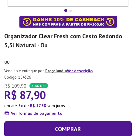
7
º
Xicara
8
º
Tapete
9
º
Aparelho Jantar
Organizador Clear Fresh com Cesto Redondo
10
º
Lixeira
5,5l Natural - Ou
OU
Ver descrição
Preçolandia
:
154326
R$
109
,
90
20%
OFF
R$
87
,
90
em até
5
de
R$
17
,
58
sem juros
Ver formas de pagamento
COMPRAR