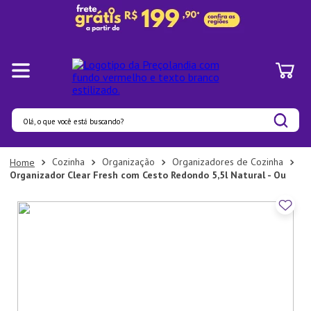
Olá, o que você está buscando?
Termos mais buscados
Cozinha
Organização
Organizadores de Cozinha
Organizador Clear Fresh com Cesto Redondo 5,5l Natural - Ou
1
º
Pratos
2
º
Panelas
3
º
Organizadores
4
º
Bambu
5
º
Prato
6
º
Copo