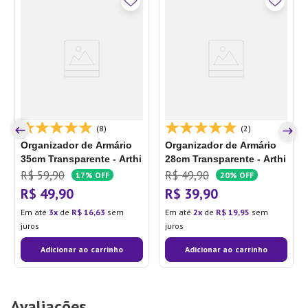
(8)
(2)
Organizador de Armário
Organizador de Armário
35cm Transparente - Arthi
28cm Transparente - Arthi
R$
59
,
90
R$
49
,
90
17%
OFF
20%
OFF
R$
49
,
90
R$
39
,
90
Em até
3
de
R$
16
,
63
sem
Em até
2
de
R$
19
,
95
sem
juros
juros
Adicionar ao carrinho
Adicionar ao carrinho
Avaliações