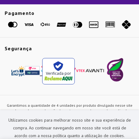
Guias
Etiqueta Amarela
Pagamento
Marcas
Segurança
Verificada por
Garantimos a quantidade de 4 unidades por produto divulgado nesse site
ou de acordo com a duração dos estoques, sendo as vendas realizadas
apenas no varejo. Os preços e as condições de pagamento poderão ser
Utilizamos cookies para melhorar nosso site e sua experiência de
alterados a qualquer instante sem prévia comunicação e são exclusivos
para a loja virtual, não restando nenhuma obrigação de prática similar nas
compra. Ao continuar navegando em nosso site você está de
lojas físicas da rede Preçolandia. Todas as imagens dos produtos são
acordo com a nossa política quanto a utilização de cookies.
meramente ilustrativas.