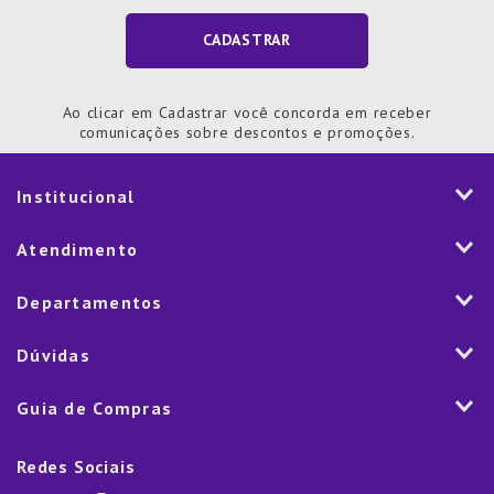
CADASTRAR
Ao clicar em Cadastrar você concorda em receber
comunicações sobre descontos e promoções.
Institucional
História
Atendimento
Visão e Valores
2ª via de Notal Fiscal
Departamentos
Nossas Lojas
Aplicativo
Vendas Corporativas
Mesa
Dúvidas
Fale Conosco
Trabalhe Conosco
Cozinha
Política de Entrega
Como Comprar
Marketplace
Guia de Compras
Eletroportáteis
Trocas e Devoluções
Dúvidas Frequentes
Blog
Decoração
Lista de Presentes
Rastreamento de pedido
Política de Cookies
Redes Sociais
Cama, mesa e banho
Black Friday
Televendas:
(11) 5445-1010