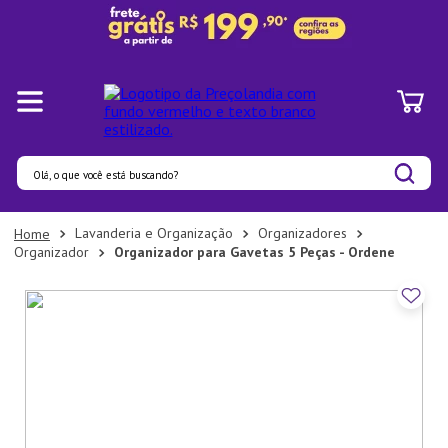
Olá, o que você está buscando?
Termos mais buscados
Lavanderia e Organização
Organizadores
Organizador
Organizador para Gavetas 5 Peças - Ordene
1
º
Panelas
2
º
Pratos
3
º
Organizadores
4
º
Bambu
5
º
Prato
6
º
Copo