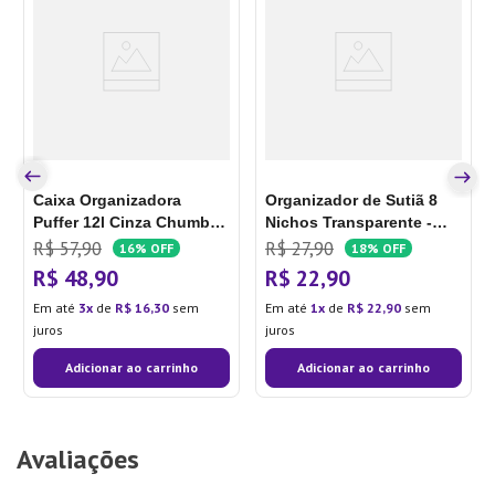
Caixa Organizadora
Organizador de Sutiã 8
Puffer 12l Cinza Chumbo -
Nichos Transparente -
Coza
Home Space
R$
57
,
90
R$
27
,
90
16%
OFF
18%
OFF
R$
48
,
90
R$
22
,
90
Em até
3
de
R$
16
,
30
sem
Em até
1
de
R$
22
,
90
sem
juros
juros
Adicionar ao carrinho
Adicionar ao carrinho
Avaliações