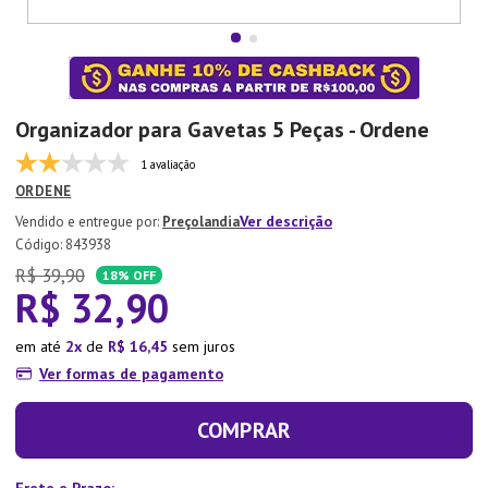
7
º
Tapete
8
º
Aparelho Jantar
9
º
Xicara
Organizador para Gavetas 5 Peças - Ordene
10
º
Lixeira
1 avaliação
ORDENE
Ver descrição
Preçolandia
:
843938
R$
39
,
90
18%
OFF
R$
32
,
90
em até
2
de
R$
16
,
45
sem juros
Ver formas de pagamento
COMPRAR