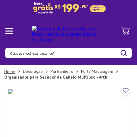
Olá, o que você está buscando?
Termos mais buscados
Decoração
Pia Banheiro
Porta Maquiagem
Organizador para Secador de Cabelo Multiuso - Arthi
1
º
Pratos
2
º
Panelas
3
º
Organizadores
4
º
Bambu
5
º
Prato
6
º
Tapete