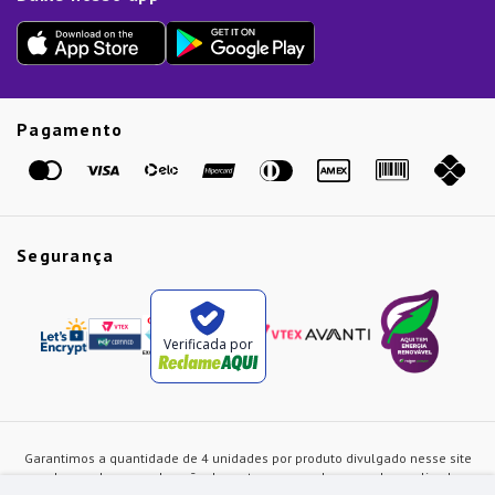
Outlet
Dia dos Pais
Presente de Natal
Guias
Etiqueta Amarela
Pagamento
Marcas
Segurança
Verificada por
Garantimos a quantidade de 4 unidades por produto divulgado nesse site
ou de acordo com a duração dos estoques, sendo as vendas realizadas