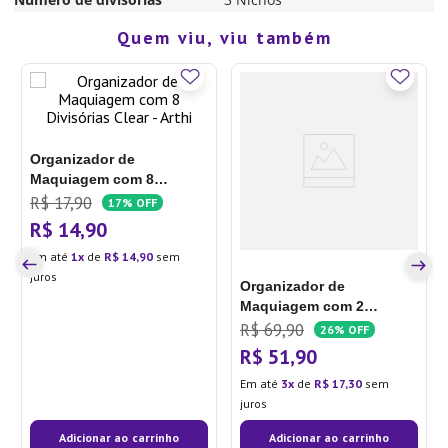
Quem viu, viu também
Organizador de
Maquiagem com 8
Divisórias Clear - Arthi
R$
17
,
90
17%
OFF
R$
14
,
90
Em até
1
de
R$
14
,
90
sem
juros
Organizador de
Maquiagem com 2
Gavetas Clear - Sottile
R$
69
,
90
26%
OFF
R$
51
,
90
Em até
3
de
R$
17
,
30
sem
juros
Adicionar ao carrinho
Adicionar ao carrinho