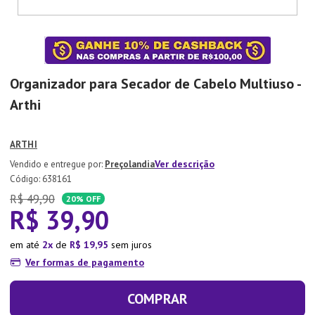
7
º
Copo
8
º
Aparelho Jantar
9
º
Lixeira
Organizador para Secador de Cabelo Multiuso -
10
º
Panela Pressão
Arthi
ARTHI
Ver descrição
Preçolandia
:
638161
R$
49
,
90
20%
OFF
R$
39
,
90
em até
2
de
R$
19
,
95
sem juros
Ver formas de pagamento
COMPRAR