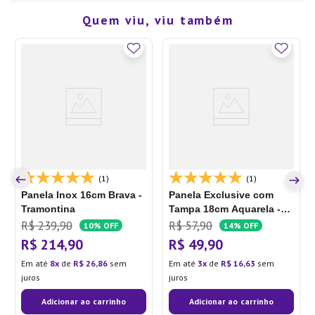
Quem viu, viu também
(1)
(1)
Panela Inox 16cm Brava -
Panela Exclusive com
Tramontina
Tampa 18cm Aquarela -
Oliveira
R$
239
,
90
R$
57
,
90
10%
OFF
14%
OFF
R$
214
,
90
R$
49
,
90
Em até
8
de
R$
26
,
86
sem
Em até
3
de
R$
16
,
63
sem
juros
juros
Adicionar ao carrinho
Adicionar ao carrinho