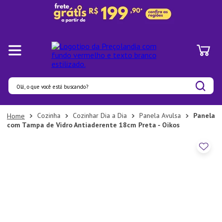
Olá, o que você está buscando?
Termos mais buscados
Cozinha
Cozinhar Dia a Dia
Panela Avulsa
Panela
com Tampa de Vidro Antiaderente 18cm Preta - Oikos
1
º
Panelas
2
º
Pratos
3
º
Organizadores
4
º
Bambu
5
º
Prato
6
º
Copo