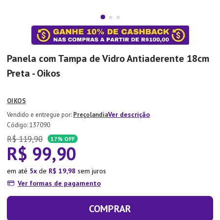
7
º
Tapete
8
º
Aparelho Jantar
9
º
Xicara
Panela com Tampa de Vidro Antiaderente 18cm
10
º
Lixeira
Preta - Oikos
OIKOS
Ver descrição
Preçolandia
:
137090
R$
119
,
90
17%
OFF
R$
99
,
90
em até
5
de
R$
19
,
98
sem juros
Ver formas de pagamento
COMPRAR