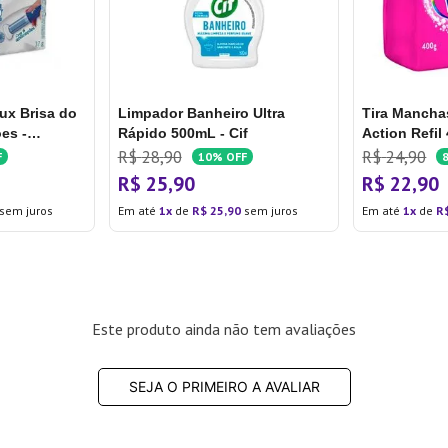
lux Brisa do
Limpador Banheiro Ultra
Tira Mancha
es -
Rápido 500mL - Cif
Action Refil
R$
28
,
90
R$
24
,
90
F
10%
OFF
R$
25
,
90
R$
22
,
90
sem juros
Em até
1
de
R$
25
,
90
sem juros
Em até
1
de
R
Este produto ainda não tem avaliações
SEJA O PRIMEIRO A AVALIAR