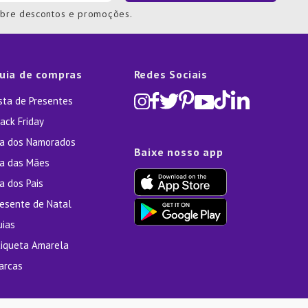
obre descontos e promoções.
uia de compras
Redes Sociais
ista de Presentes
ack Friday
ia dos Namorados
Baixe nosso app
ia das Mães
a dos Pais
resente de Natal
uias
tiqueta Amarela
arcas