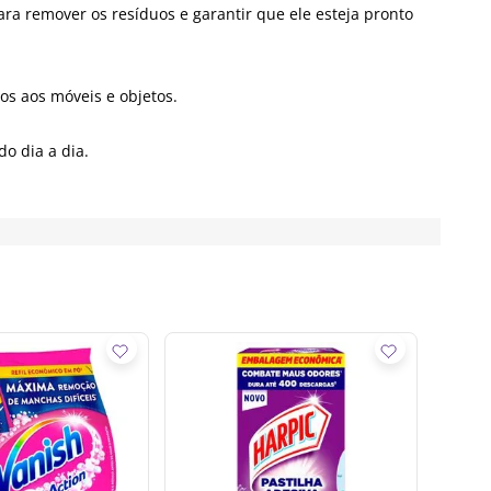
ra remover os resíduos e garantir que ele esteja pronto
os aos móveis e objetos.
o dia a dia.
Pastil
Fresco
R$
9
,
R$
8
,