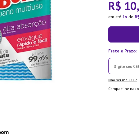
R$
10
la Pressão
em até
1
de
R
Não sei meu CEP
Compartilhe nas r
ebom