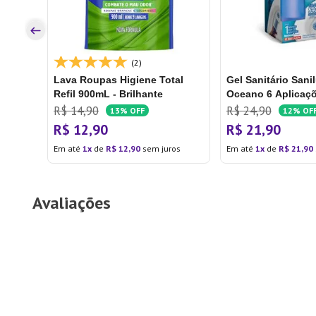
os
(2)
Lava Roupas Higiene Total
Gel Sanitário Sani
Refil 900mL - Brilhante
Oceano 6 Aplicaçõ
Bettanin
R$
14
,
90
R$
24
,
90
13%
OFF
12%
OF
R$
12
,
90
R$
21
,
90
Em até
1
de
R$
12
,
90
sem juros
Em até
1
de
R$
21
,
90
Avaliações