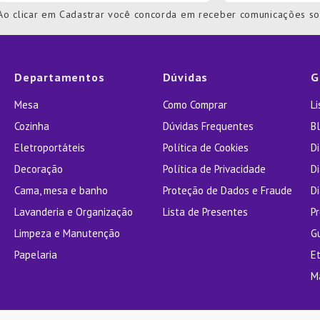
Ao clicar em Cadastrar você concorda em receber comunicações s
Departamentos
Dúvidas
G
Mesa
Como Comprar
L
Cozinha
Dúvidas Frequentes
Bl
Eletroportáteis
Política de Cookies
D
Decoração
Política de Privacidade
D
Cama, mesa e banho
Proteção de Dados e Fraude
Di
Lavanderia e Organização
Lista de Presentes
P
Limpeza e Manutenção
G
Papelaria
E
M