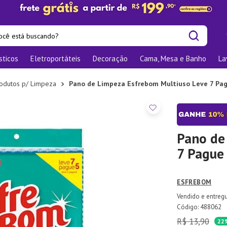
cê está buscando?
sticos
Eletroportáteis
Decoração
Cama, Mesa e Banho
La
is buscados
os
odutos p/ Limpeza
Pano de Limpeza Esfrebom Multiuso Leve 7 Pag
las
nizadores
bu
Pano de
7 Pague 
o
te
ESFREBOM
elho Jantar
:
488062
R$
13
,
90
ra
22