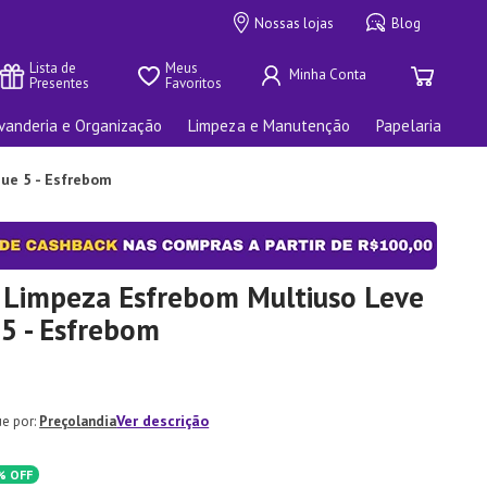
Nossas lojas
Blog
Lista de 
Meus 
Presentes
Favoritos
vanderia e Organização
Limpeza e Manutenção
Papelaria
ue 5 - Esfrebom
 Limpeza Esfrebom Multiuso Leve
5 - Esfrebom
Ver descrição
Preçolandia
%
OFF