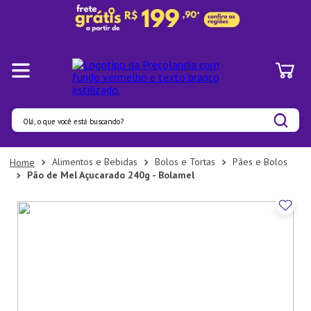
Olá, o que você está buscando?
Termos mais buscados
Alimentos e Bebidas
Bolos e Tortas
Pães e Bolos
Pão de Mel Açucarado 240g - Bolamel
1
º
Panelas
2
º
Pratos
3
º
Organizadores
4
º
Bambu
5
º
Prato
6
º
Copo