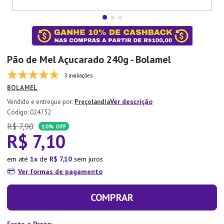
7
º
Tapete
8
º
Aparelho Jantar
9
º
Xicara
Pão de Mel Açucarado 240g - Bolamel
10
º
Lixeira
3 avaliações
BOLAMEL
Ver descrição
Preçolandia
:
024732
R$
7
,
90
10%
OFF
R$
7
,
10
em até
1
de
R$
7
,
10
sem juros
Ver formas de pagamento
COMPRAR