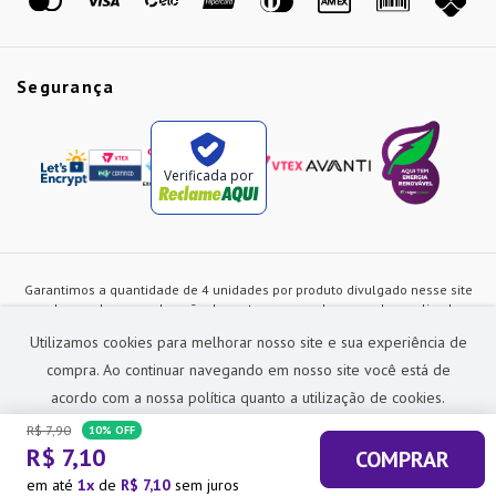
Segurança
Verificada por
Garantimos a quantidade de 4 unidades por produto divulgado nesse site
ou de acordo com a duração dos estoques, sendo as vendas realizadas
apenas no varejo. Os preços e as condições de pagamento poderão ser
Utilizamos cookies para melhorar nosso site e sua experiência de
alterados a qualquer instante sem prévia comunicação e são exclusivos
para a loja virtual, não restando nenhuma obrigação de prática similar nas
compra. Ao continuar navegando em nosso site você está de
lojas físicas da rede Preçolandia. Todas as imagens dos produtos são
acordo com a nossa política quanto a utilização de cookies.
meramente ilustrativas.
R$
7
,
90
10%
OFF
Preçolandia Comercial Ltda CNPJ: 62.270.186/0011-28
R$
7
,
10
COMPRAR
sac@precolandia.com.br - (11) 5445-1010
ACEITAR E FECHAR
em até
1
de
R$
7
,
10
sem juros