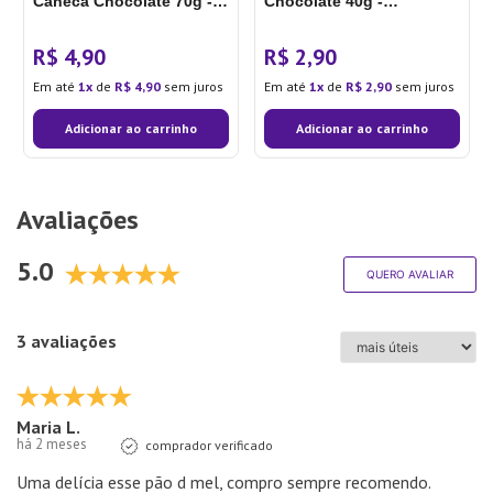
Caneca Chocolate 70g -
Chocolate 40g -
Dr. Oetker
Bauducco
R$
4
,
90
R$
2
,
90
Em até
1
de
R$
4
,
90
sem juros
Em até
1
de
R$
2
,
90
sem juros
Adicionar ao carrinho
Adicionar ao carrinho
Avaliações
5.0
QUERO AVALIAR
3 avaliações
Maria L.
há 2 meses
comprador verificado
Uma delícia esse pão d mel, compro sempre recomendo.