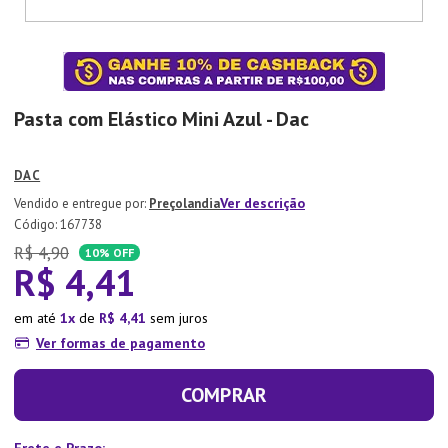
7
º
Tapete
8
º
Aparelho Jantar
9
º
Xicara
Pasta com Elástico Mini Azul - Dac
10
º
Lixeira
DAC
Ver descrição
Preçolandia
:
167738
R$
4
,
90
10%
OFF
R$
4
,
41
em até
1
de
R$
4
,
41
sem juros
Ver formas de pagamento
COMPRAR