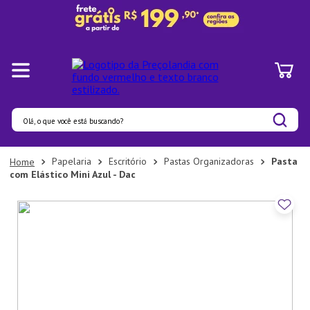
Olá, o que você está buscando?
Termos mais buscados
Papelaria
Escritório
Pastas Organizadoras
Pasta
com Elástico Mini Azul - Dac
1
º
Panelas
2
º
Pratos
3
º
Organizadores
4
º
Bambu
5
º
Prato
6
º
Copo