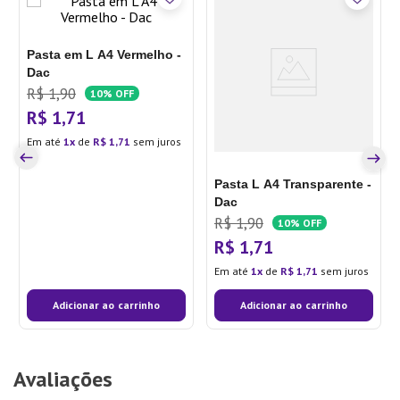
Pasta em L A4 Vermelho -
Dac
R$
1
,
90
10%
OFF
R$
1
,
71
Em até
1
de
R$
1
,
71
sem juros
Pasta L A4 Transparente -
Dac
R$
1
,
90
10%
OFF
R$
1
,
71
Em até
1
de
R$
1
,
71
sem juros
Adicionar ao carrinho
Adicionar ao carrinho
Avaliações