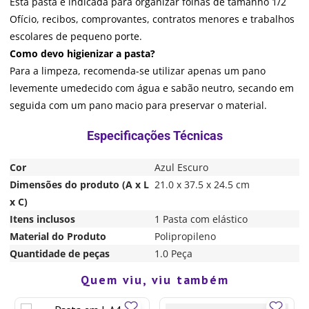
Esta pasta é indicada para organizar folhas de tamanho 1/2
Ofício, recibos, comprovantes, contratos menores e trabalhos
escolares de pequeno porte.
Como devo higienizar a pasta?
Para a limpeza, recomenda-se utilizar apenas um pano
levemente umedecido com água e sabão neutro, secando em
seguida com um pano macio para preservar o material.
Cor
Azul Escuro
Dimensões do produto (A x L
21.0 x 37.5 x 24.5 cm
x C)
Itens inclusos
1 Pasta com elástico
Material do Produto
Polipropileno
Quantidade de peças
1.0 Peça
R$
4
,
90
10%
OFF
Quem viu, viu também
R$
4
,
41
COMPRAR
em até
1
de
R$
4
,
41
sem juros