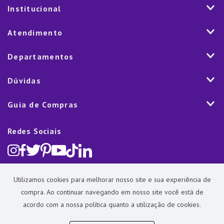
Institucional
História
Atendimento
Visão e Valores
2ª via de Notal Fiscal
Departamentos
Nossas Lojas
Aplicativo
Vendas Corporativas
Mesa
Dúvidas
Fale Conosco
Trabalhe Conosco
Cozinha
Política de Entrega
Como Comprar
Marketplace
Guia de Compras
Eletroportáteis
Trocas e Devoluções
Dúvidas Frequentes
Blog
Decoração
Lista de Presentes
Rastreamento de pedido
Política de Cookies
Redes Sociais
Cama, mesa e banho
Black Friday
Televendas:
(11) 5445-1010
Política de Privacidade
Lavanderia e Organização
Dia dos Namorados
Proteção de Dados e Fraude
Limpeza e Manutenção
Dia das Mães
Baixe nosso app
Lista de Presentes
Utilizamos cookies para melhorar nosso site e sua experiência de
Outlet
Dia dos Pais
compra. Ao continuar navegando em nosso site você está de
Presente de Natal
acordo com a nossa política quanto a utilização de cookies.
Guias