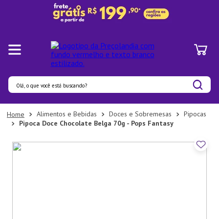
Olá, o que você está buscando?
Termos mais buscados
Alimentos e Bebidas
Doces e Sobremesas
Pipocas
Pipoca Doce Chocolate Belga 70g - Pops Fantasy
1
º
Panelas
2
º
Pratos
3
º
Organizadores
4
º
Bambu
5
º
Prato
6
º
Copo