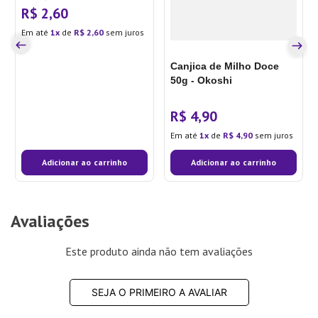
R$
2
,
60
Em até
1
de
R$
2
,
60
sem juros
Canjica de Milho Doce
50g - Okoshi
R$
4
,
90
Em até
1
de
R$
4
,
90
sem juros
Adicionar ao carrinho
Adicionar ao carrinho
Avaliações
Este produto ainda não tem avaliações
SEJA O PRIMEIRO A AVALIAR