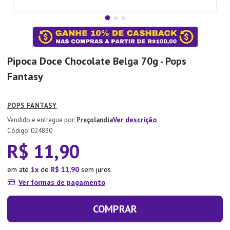
7
º
Aparelho Jantar
8
º
Xicara
9
º
Tapete
Pipoca Doce Chocolate Belga 70g - Pops
10
º
Lixeira
Fantasy
POPS FANTASY
Ver descrição
Preçolandia
:
024830
R$
11
,
90
em até
1
de
R$
11
,
90
sem juros
Ver formas de pagamento
COMPRAR