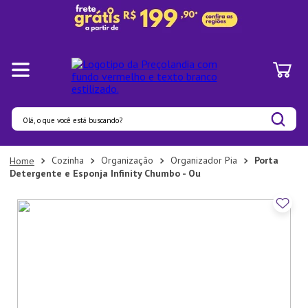
Olá, o que você está buscando?
Termos mais buscados
Cozinha
Organização
Organizador Pia
Porta
Detergente e Esponja Infinity Chumbo - Ou
1
º
Pratos
2
º
Panelas
3
º
Organizadores
4
º
Bambu
5
º
Prato
6
º
Tapete