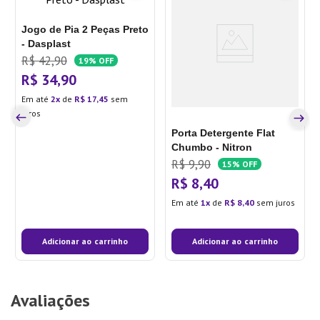
Jogo de Pia 2 Peças Preto
- Dasplast
R$
42
,
90
19%
OFF
R$
34
,
90
Em até
2
de
R$
17
,
45
sem
juros
Porta Detergente Flat
Chumbo - Nitron
R$
9
,
90
15%
OFF
R$
8
,
40
Em até
1
de
R$
8
,
40
sem juros
Adicionar ao carrinho
Adicionar ao carrinho
Avaliações