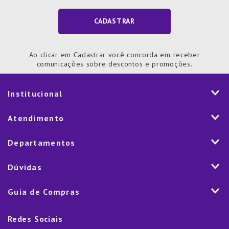
CADASTRAR
Ao clicar em Cadastrar você concorda em receber
comunicações sobre descontos e promoções.
Institucional
História
Atendimento
Visão e Valores
2ª via de Notal Fiscal
Departamentos
Nossas Lojas
Aplicativo
Vendas Corporativas
Mesa
Dúvidas
Fale Conosco
Trabalhe Conosco
Cozinha
Política de Entrega
Como Comprar
Marketplace
Guia de Compras
Eletroportáteis
Trocas e Devoluções
Dúvidas Frequentes
Blog
Decoração
Lista de Presentes
Rastreamento de pedido
Política de Cookies
Redes Sociais
Cama, mesa e banho
Black Friday