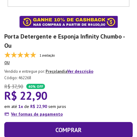
7
º
Copo
8
º
Aparelho Jantar
9
º
Lixeira
Porta Detergente e Esponja Infinity Chumbo -
10
º
Panela Pressão
Ou
1 avaliação
OU
Ver descrição
Preçolandia
:
462268
R$
37
,
90
40%
OFF
R$
22
,
90
em até
1
de
R$
22
,
90
sem juros
Ver formas de pagamento
COMPRAR