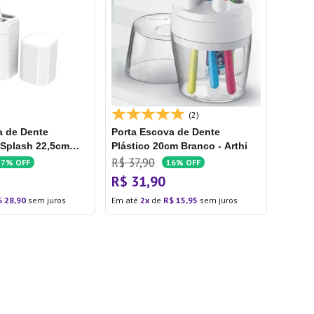
(2)
a de Dente
Porta Escova de Dente
 Splash 22,5cm
Plástico 20cm Branco - Arthi
za
R$
37
,
90
17%
OFF
16%
OFF
R$
31
,
90
$
28
,
90
sem juros
Em até
2
de
R$
15
,
95
sem juros