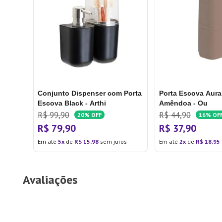
Conjunto Dispenser com Porta
Porta Escova Aur
Escova Black - Arthi
Amêndoa - Ou
R$
99
,
90
R$
44
,
90
20%
OFF
16%
OF
R$
79
,
90
R$
37
,
90
Em até
5
de
R$
15
,
98
sem juros
Em até
2
de
R$
18
,
95
Avaliações