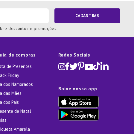
CADASTRAR
obre descontos e promoções.
uia de compras
Redes Sociais
ista de Presentes
ack Friday
ia dos Namorados
Baixe nosso app
ia das Mães
a dos Pais
resente de Natal
uias
tiqueta Amarela