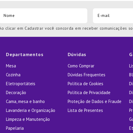
Ao clicar em Cadastrar você concorda em receber comunicações s
Departamentos
Dúvidas
G
Mesa
Como Comprar
L
Cozinha
Dúvidas Frequentes
Bl
Eletroportáteis
Política de Cookies
D
Decoração
Política de Privacidade
D
Cama, mesa e banho
Proteção de Dados e Fraude
Di
Lavanderia e Organização
Lista de Presentes
P
Limpeza e Manutenção
G
Papelaria
E