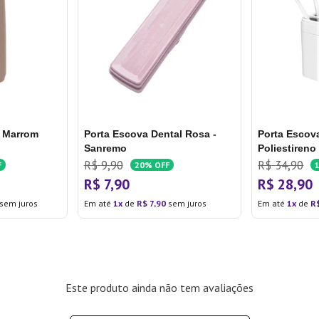
a Marrom
Porta Escova Dental Rosa -
Porta Escov
Sanremo
Poliestireno
Branco - Co
R$
9
,
90
R$
34
,
90
F
20%
OFF
R$
7
,
90
R$
28
,
90
sem juros
Em até
1
de
R$
7
,
90
sem juros
Em até
1
de
R
Este produto ainda não tem avaliações