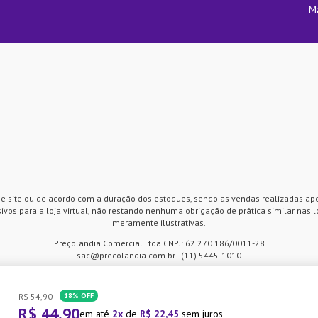
M
e site ou de acordo com a duração dos estoques, sendo as vendas realizadas ap
vos para a loja virtual, não restando nenhuma obrigação de prática similar nas l
meramente ilustrativas.
Preçolandia Comercial Ltda CNPJ: 62.270.186/0011-28
sac@precolandia.com.br - (11) 5445-1010
R$
54
,
90
18%
OFF
 compra. Ao continuar navegando
R$
44
,
90
em até
2
de
R$
22
,
45
sem juros
tilização de cookies.