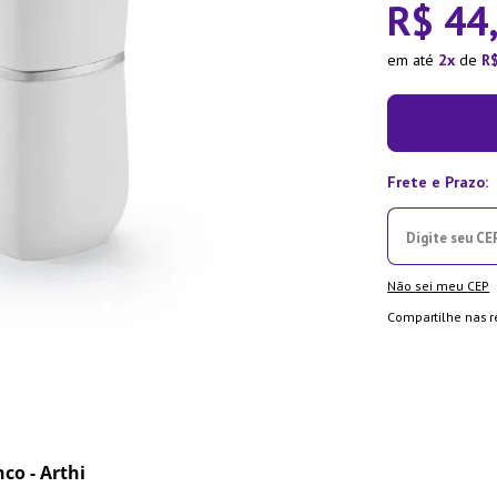
R$
44
la Pressão
em até
2
de
R
Não sei meu CEP
Compartilhe nas r
co - Arthi