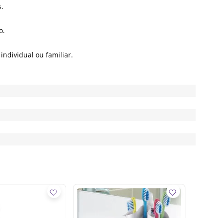
.
o.
ndividual ou familiar.