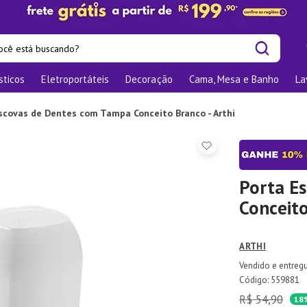
cê está buscando?
sticos
Eletroportáteis
Decoração
Cama, Mesa e Banho
La
is buscados
os
scovas de Dentes com Tampa Conceito Branco - Arthi
las
nizadores
bu
Porta E
Conceito
o
te
ARTHI
elho Jantar
:
559881
R$
54
,
90
ra
18