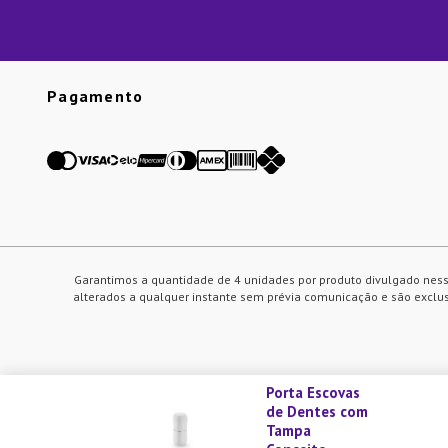
Pagamento
Garantimos a quantidade de 4 unidades por produto divulgado ness
alterados a qualquer instante sem prévia comunicação e são exclusi
Porta Escovas
de Dentes com
Utilizamos cookies para melhorar nosso site e sua experiência de
Tampa
em nosso site você está de acordo com a nossa política quanto a u