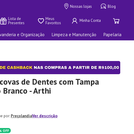
Nossas lojas
Blog
Lista de 
Meus 
Presentes
Favoritos
vanderia e Organização
Limpeza e Manutenção
Papelaria
scovas de Dentes com Tampa
 Branco - Arthi
Ver descrição
Preçolandia
%
OFF