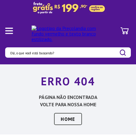
Olá, o que você está buscando?
Termos mais buscados
ERRO 404
1
º
Panelas
2
º
Pratos
PÁGINA NÃO ENCONTRADA
3
º
Organizadores
VOLTE PARA NOSSA HOME
4
º
Bambu
HOME
5
º
Prato
6
º
Copo