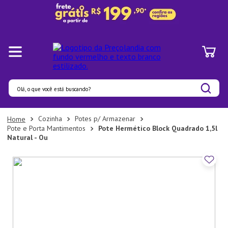
Olá, o que você está buscando?
Termos mais buscados
Cozinha
Potes p/ Armazenar
Pote e Porta Mantimentos
Pote Hermético Block Quadrado 1,5l
1
º
Panelas
Natural - Ou
2
º
Pratos
3
º
Organizadores
4
º
Bambu
5
º
Prato
6
º
Copo