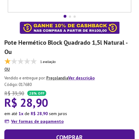
7
º
Tapete
8
º
Aparelho Jantar
9
º
Xicara
10
º
Lixeira
Pote Hermético Block Quadrado 1,5l Natural -
Ou
1 avaliação
OU
Ver descrição
Preçolandia
:
017680
R$
39
,
90
28%
OFF
R$
28
,
90
em até
1
de
R$
28
,
90
sem juros
Ver formas de pagamento
COMPRAR