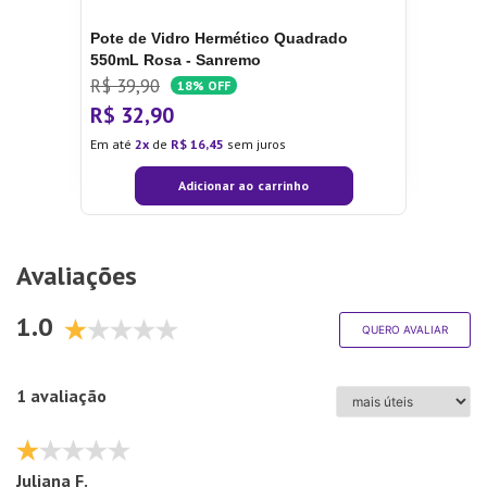
Pote de Vidro Hermético Quadrado
550mL Rosa - Sanremo
R$
39
,
90
18%
OFF
R$
32
,
90
Em até
2
de
R$
16
,
45
sem juros
Adicionar ao carrinho
Avaliações
1.0
QUERO AVALIAR
1 avaliação
Juliana F.