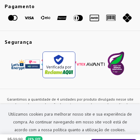
Etiqueta Amarela
Pagamento
Marcas
Segurança
Verificada por
Garantimos a quantidade de 4 unidades por produto divulgado nesse site
ou de acordo com a duração dos estoques, sendo as vendas realizadas
apenas no varejo. Os preços e as condições de pagamento poderão ser
Utilizamos cookies para melhorar nosso site e sua experiência de
alterados a qualquer instante sem prévia comunicação e são exclusivos
para a loja virtual, não restando nenhuma obrigação de prática similar nas
compra. Ao continuar navegando em nosso site você está de
lojas físicas da rede Preçolandia. Todas as imagens dos produtos são
acordo com a nossa política quanto a utilização de cookies.
meramente ilustrativas.
R$
39
,
90
28%
OFF