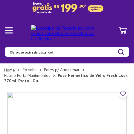
Olá, o que você está buscando?
Termos mais buscados
Cozinha
Potes p/ Armazenar
Pote e Porta Mantimentos
Pote Hermético de Vidro Fresh Lock
1
º
Pratos
370mL Preto - Ou
2
º
Panelas
3
º
Organizadores
4
º
Bambu
5
º
Prato
6
º
Copo