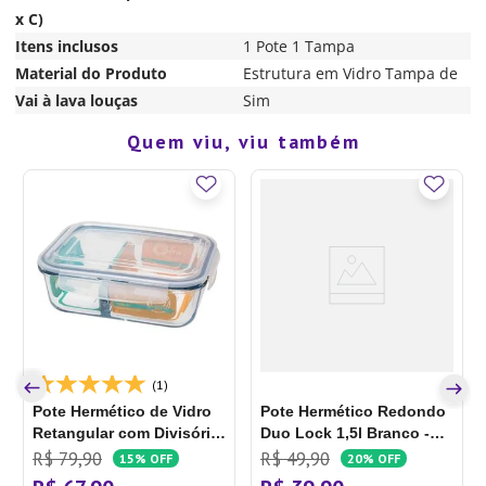
x C)
Itens inclusos
1 Pote 1 Tampa
Material do Produto
Estrutura em Vidro Tampa de
Vai à lava louças
Sim
Quem viu, viu também
(1)
Pote Hermético de Vidro
Pote Hermético Redondo
Retangular com Divisória
Duo Lock 1,5l Branco -
1,3 L - Oxford Porcelanas
Ou
R$
79
,
90
R$
49
,
90
15%
OFF
20%
OFF