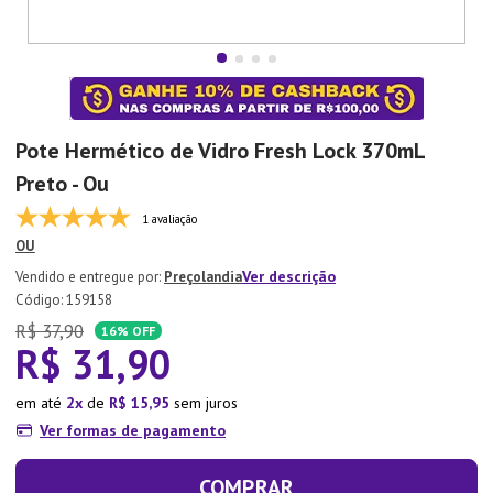
7
º
Xicara
8
º
Tapete
9
º
Aparelho Jantar
10
º
Lixeira
Pote Hermético de Vidro Fresh Lock 370mL
Preto - Ou
1 avaliação
OU
Ver descrição
Preçolandia
:
159158
R$
37
,
90
16%
OFF
R$
31
,
90
em até
2
de
R$
15
,
95
sem juros
Ver formas de pagamento
COMPRAR