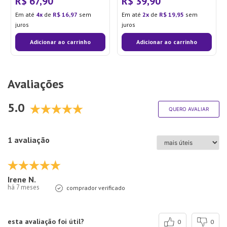
R$
67
,
90
R$
39
,
90
Em até
4
de
R$
16
,
97
sem
Em até
2
de
R$
19
,
95
sem
juros
juros
Adicionar ao carrinho
Adicionar ao carrinho
Avaliações
5.0
QUERO AVALIAR
1 avaliação
Irene N.
há 7 meses
comprador verificado
esta avaliação foi útil?
0
0