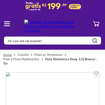
Olá, o que você está buscando?
Termos mais buscados
Cozinha
Potes p/ Armazenar
Pote e Porta Mantimentos
Pote Hermético Keep 2,3l Branco -
1
º
Pratos
Ou
2
º
Panelas
3
º
Organizadores
4
º
Bambu
5
º
Prato
6
º
Tapete