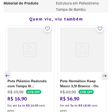
Material do Produto
Estrutura em Poliestireno
Tampa de Bambu
Quem viu, viu também
Pote Plástico Redondo
Pote Hermético Keep
com Tampa 6l
Maxxi 3,5l Branco - Ou
Transparente - Prime
R$
19
,
90
R$
69
,
90
15%
OFF
19%
OFF
R$
16
,
90
R$
56
,
90
Em até
1
de
R$
16
,
90
sem
Em até
3
de
R$
18
,
96
sem
juros
juros