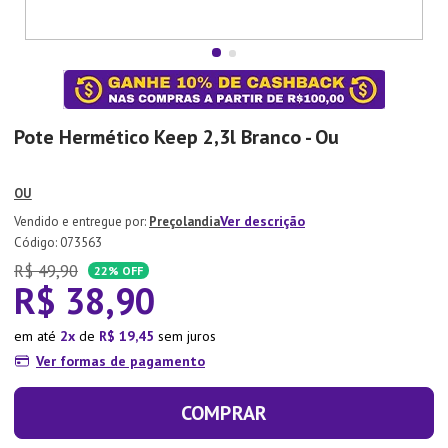
7
º
Copo
8
º
Aparelho Jantar
9
º
Lixeira
10
º
Panela Pressão
Pote Hermético Keep 2,3l Branco - Ou
OU
Ver descrição
Preçolandia
:
073563
R$
49
,
90
22%
OFF
R$
38
,
90
em até
2
de
R$
19
,
45
sem juros
Ver formas de pagamento
COMPRAR