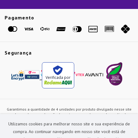
Guias
Etiqueta Amarela
Pagamento
Marcas
Segurança
Verificada por
Garantimos a quantidade de 4 unidades por produto divulgado nesse site
ou de acordo com a duração dos estoques, sendo as vendas realizadas
apenas no varejo. Os preços e as condições de pagamento poderão ser
Utilizamos cookies para melhorar nosso site e sua experiência de
alterados a qualquer instante sem prévia comunicação e são exclusivos
para a loja virtual, não restando nenhuma obrigação de prática similar nas
compra. Ao continuar navegando em nosso site você está de
lojas físicas da rede Preçolandia. Todas as imagens dos produtos são