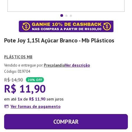
7
º
Aparelho Jantar
8
º
Xicara
9
º
Lixeira
10
º
Organizador
Pote Joy 1,15l Açúcar Branco - Mb Plásticos
PLÁSTICOS MB
Ver descrição
Preçolandia
:
019704
R$
14
,
90
20%
OFF
R$
11
,
90
em até
1
de
R$
11
,
90
sem juros
Ver formas de pagamento
COMPRAR