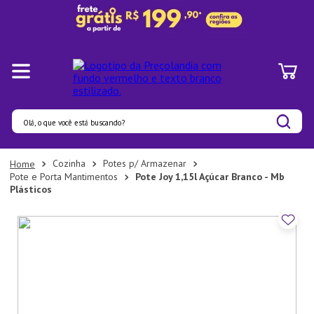
Olá, o que você está buscando?
Termos mais buscados
Cozinha
Potes p/ Armazenar
Pote e Porta Mantimentos
Pote Joy 1,15l Açúcar Branco - Mb
1
º
Panelas
Plásticos
2
º
Pratos
3
º
Organizadores
4
º
Bambu
5
º
Copo
6
º
Prato