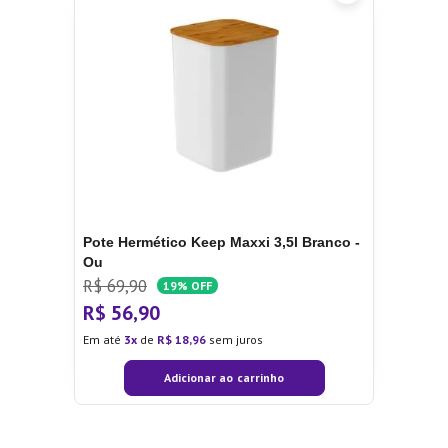
Pote Hermético Keep Maxxi 3,5l Branco -
Ou
R$
69
,
90
19%
OFF
R$
56
,
90
Em até
3
de
R$
18
,
96
sem juros
Adicionar ao carrinho