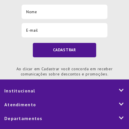
CADASTRAR
Ao clicar em Cadastrar você concorda em receber
comunicações sobre descontos e promoções.
Institucional
História
Atendimento
Visão e Valores
2ª via de Notal Fiscal
Departamentos
Nossas Lojas
Aplicativo
Vendas Corporativas