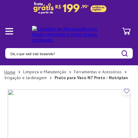
Olá, o que você está buscando?
Termos mais buscados
Limpeza e Manutenção
Ferramentas e Acessórios
Irrigação e Jardinagem
Prato para Vaso N7 Preto - Nutriplan
1
º
Panelas
2
º
Pratos
3
º
Organizadores
4
º
Bambu
5
º
Prato
6
º
Copo