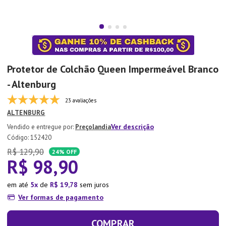
7
º
Tapete
8
º
Aparelho Jantar
9
º
Xicara
10
º
Lixeira
Protetor de Colchão Queen Impermeável Branco
- Altenburg
23 avaliações
ALTENBURG
Ver descrição
Preçolandia
:
152420
R$
129
,
90
24%
OFF
R$
98
,
90
em até
5
de
R$
19
,
78
sem juros
Ver formas de pagamento
COMPRAR