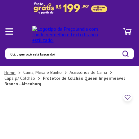
Olá, o que você está buscando?
Termos mais buscados
Cama, Mesa e Banho
Acessórios de Cama
Capa p/ Colchão
Protetor de Colchão Queen Impermeável
1
º
Panelas
Branco - Altenburg
2
º
Pratos
3
º
Organizadores
4
º
Bambu
5
º
Prato
6
º
Copo