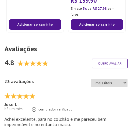
R$
139
,
90
Em até
5
de
R$
27
,
98
sem
juros
Adicionar ao carrinho
Adicionar ao carrinho
Avaliações
4.8
QUERO AVALIAR
23 avaliações
Jose L.
há um mês
comprador verificado
Achei excelente, para no colchão e me pareceu bem
impermeável e no entanto macio.