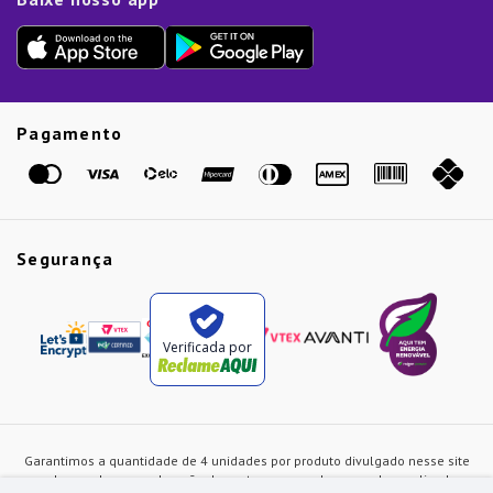
Lista de Presentes
Outlet
Dia dos Pais
Presente de Natal
Guias
Etiqueta Amarela
Pagamento
Marcas
Segurança
Verificada por
Garantimos a quantidade de 4 unidades por produto divulgado nesse site
ou de acordo com a duração dos estoques, sendo as vendas realizadas