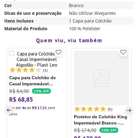
Cor
Branco
Dicas de uso e preservação
Não Utilizar Alvejantes
Itens inclusos
1 Capa para Colchão
Material do Produto
100 % Poliéster
Quem viu, viu também
(1)
Capa para Colchão de
Casal Impermeável
Algodão - Plast Leo
R$
84
,
90
19%
OFF
R$
68
,
85
Em até
4
de
R$
17
,
21
sem
(5)
juros
Protetor de Colchão King
Impermeável Branco -
Altenburg
R$
174
,
90
20%
OFF