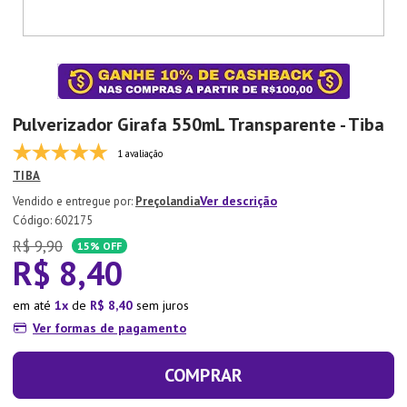
7
º
Aparelho Jantar
8
º
Xicara
9
º
Tapete
10
º
Lixeira
Pulverizador Girafa 550mL Transparente - Tiba
1 avaliação
TIBA
Ver descrição
Preçolandia
:
602175
R$
9
,
90
15%
OFF
R$
8
,
40
em até
1
de
R$
8
,
40
sem juros
Ver formas de pagamento
COMPRAR