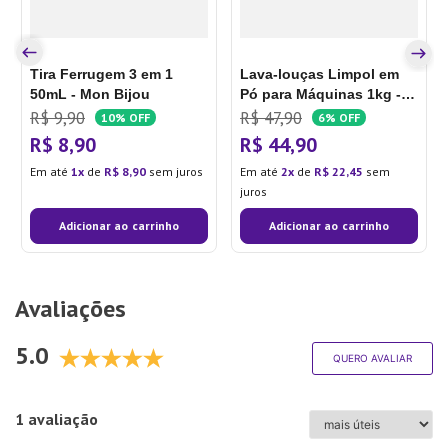
Tira Ferrugem 3 em 1
Lava-louças Limpol em
50mL - Mon Bijou
Pó para Máquinas 1kg -
Bombril
R$
9
,
90
R$
47
,
90
10%
OFF
6%
OFF
R$
8
,
90
R$
44
,
90
Em até
1
de
R$
8
,
90
sem juros
Em até
2
de
R$
22
,
45
sem
juros
Adicionar ao carrinho
Adicionar ao carrinho
Avaliações
5.0
QUERO AVALIAR
1 avaliação