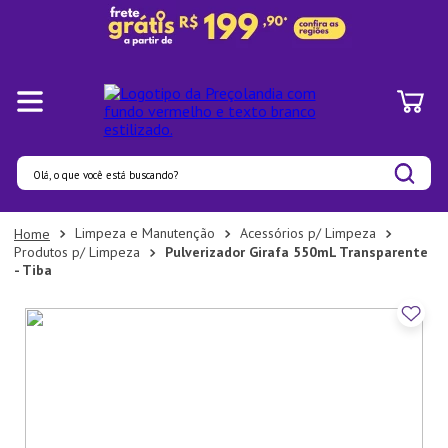
Olá, o que você está buscando?
Termos mais buscados
Limpeza e Manutenção
Acessórios p/ Limpeza
Produtos p/ Limpeza
Pulverizador Girafa 550mL Transparente
1
º
Panelas
- Tiba
2
º
Pratos
3
º
Organizadores
4
º
Bambu
5
º
Prato
6
º
Copo