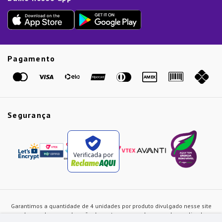
Outlet
Dia dos Pais
Presente de Natal
Guias
Etiqueta Amarela
Pagamento
Marcas
Segurança
Verificada por
Garantimos a quantidade de 4 unidades por produto divulgado nesse site
ou de acordo com a duração dos estoques, sendo as vendas realizadas