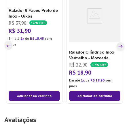
Ralador 6 Faces Preto de
Inox - Oikos
R$
37
,
90
16%
OFF
R$
31
,
90
Em até
2
de
R$
15
,
95
sem
juros
Ralador Cilíndrico Inox
Vermelho - Mozcada
R$
22
,
90
17%
OFF
R$
18
,
90
Em até
1
de
R$
18
,
90
sem
juros
Adicionar ao carrinho
Adicionar ao carrinho
Avaliações