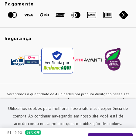
Etiqueta Amarela
Pagamento
Marcas
Segurança
Verificada por
Garantimos a quantidade de 4 unidades por produto divulgado nesse site
ou de acordo com a duração dos estoques, sendo as vendas realizadas
apenas no varejo. Os preços e as condições de pagamento poderão ser
Utilizamos cookies para melhorar nosso site e sua experiência de
alterados a qualquer instante sem prévia comunicação e são exclusivos
para a loja virtual, não restando nenhuma obrigação de prática similar nas
compra. Ao continuar navegando em nosso site você está de
lojas físicas da rede Preçolandia. Todas as imagens dos produtos são
acordo com a nossa política quanto a utilização de cookies.
meramente ilustrativas.
R$
49
,
90
16%
OFF
Preçolandia Comercial Ltda CNPJ: 62.270.186/0011-28