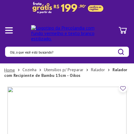
Olá, o que você está buscando?
Termos mais buscados
Cozinha
Utensílios p/ Preparar
Ralador
Ralador
com Recipiente de Bambu 15cm - Oikos
1
º
Panelas
2
º
Pratos
3
º
Organizadores
4
º
Bambu
5
º
Prato
6
º
Copo