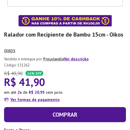
7
º
Aparelho Jantar
8
º
Xicara
9
º
Tapete
Ralador com Recipiente de Bambu 15cm - Oikos
10
º
Lixeira
OIKOS
Ver descrição
Preçolandia
:
151262
R$
49
,
90
16%
OFF
R$
41
,
90
em até
2
de
R$
20
,
95
sem juros
Ver formas de pagamento
COMPRAR