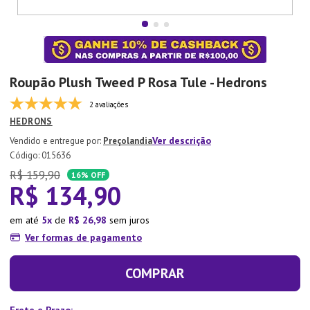
7
º
Aparelho Jantar
8
º
Xicara
9
º
Lixeira
Roupão Plush Tweed P Rosa Tule - Hedrons
10
º
Organizador
2 avaliações
HEDRONS
Ver descrição
Preçolandia
:
015636
R$
159
,
90
16%
OFF
R$
134
,
90
em até
5
de
R$
26
,
98
sem juros
Ver formas de pagamento
COMPRAR