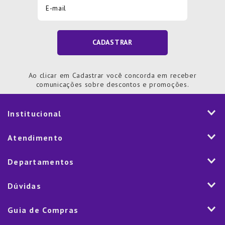
CADASTRAR
Ao clicar em Cadastrar você concorda em receber
comunicações sobre descontos e promoções.
Institucional
História
Atendimento
Visão e Valores
2ª via de Notal Fiscal
Departamentos
Nossas Lojas
Aplicativo
Vendas Corporativas
Mesa
Dúvidas
Fale Conosco
Trabalhe Conosco
Cozinha
Política de Entrega
Como Comprar
Marketplace
Guia de Compras
Eletroportáteis
Trocas e Devoluções
Dúvidas Frequentes
Blog