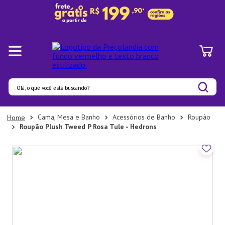
Olá, o que você está buscando?
Termos mais buscados
Cama, Mesa e Banho
Acessórios de Banho
Roupão
Roupão Plush Tweed P Rosa Tule - Hedrons
1
º
Panelas
2
º
Pratos
3
º
Organizadores
4
º
Bambu
5
º
Copo
6
º
Prato