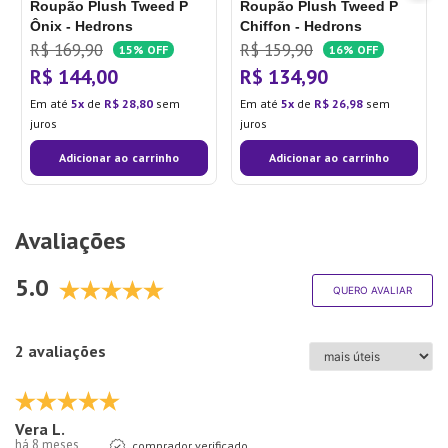
Roupão Plush Tweed P
Roupão Plush Tweed P
Ônix - Hedrons
Chiffon - Hedrons
R$
169
,
90
R$
159
,
90
15%
OFF
16%
OFF
R$
144
,
00
R$
134
,
90
Em até
5
de
R$
28
,
80
sem
Em até
5
de
R$
26
,
98
sem
juros
juros
Adicionar ao carrinho
Adicionar ao carrinho
Avaliações
5.0
QUERO AVALIAR
2 avaliações
Vera L.
há 8 meses
comprador verificado