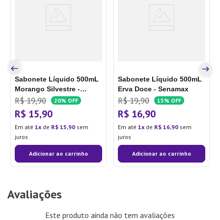
Sabonete Líquido 500mL
Sabonete Líquido 500mL
Morango Silvestre -
Erva Doce - Senamax
Senamax
R$
19
,
90
R$
19
,
90
20%
OFF
15%
OFF
R$
15
,
90
R$
16
,
90
Em até
1
de
R$
15
,
90
sem
Em até
1
de
R$
16
,
90
sem
juros
juros
Adicionar ao carrinho
Adicionar ao carrinho
Avaliações
Este produto ainda não tem avaliações