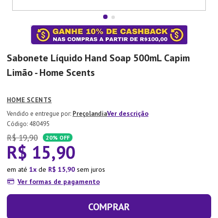
7
º
Xicara
8
º
Tapete
9
º
Aparelho Jantar
Sabonete Líquido Hand Soap 500mL Capim
10
º
Lixeira
Limão - Home Scents
HOME SCENTS
Ver descrição
Preçolandia
:
480495
R$
19
,
90
20%
OFF
R$
15
,
90
em até
1
de
R$
15
,
90
sem juros
Ver formas de pagamento
COMPRAR