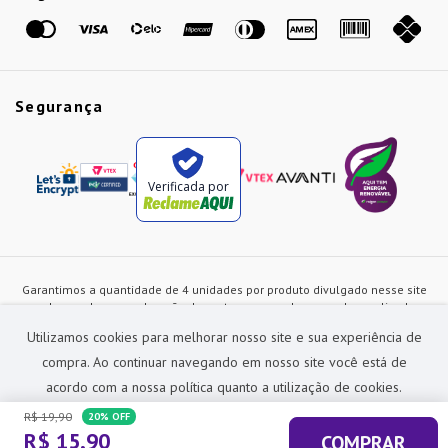
Marcas
Segurança
Verificada por
Garantimos a quantidade de 4 unidades por produto divulgado nesse site
ou de acordo com a duração dos estoques, sendo as vendas realizadas
apenas no varejo. Os preços e as condições de pagamento poderão ser
Utilizamos cookies para melhorar nosso site e sua experiência de
alterados a qualquer instante sem prévia comunicação e são exclusivos
para a loja virtual, não restando nenhuma obrigação de prática similar nas
compra. Ao continuar navegando em nosso site você está de
lojas físicas da rede Preçolandia. Todas as imagens dos produtos são
acordo com a nossa política quanto a utilização de cookies.
meramente ilustrativas.
R$
19
,
90
20%
OFF
Preçolandia Comercial Ltda CNPJ: 62.270.186/0011-28
R$
15
,
90
COMPRAR
sac@precolandia.com.br - (11) 5445-1010
ACEITAR E FECHAR