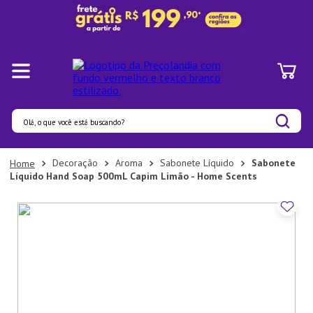
Olá, o que você está buscando?
Termos mais buscados
Decoração
Aroma
Sabonete Líquido
Sabonete
Líquido Hand Soap 500mL Capim Limão - Home Scents
1
º
Pratos
2
º
Panelas
3
º
Organizadores
4
º
Bambu
5
º
Prato
6
º
Copo