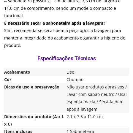
A saboneteira possui 2,1 cm de altura, 7,5 cm de largura e
11,0 cm de comprimento, sendo um modelo compacto e
funcional.
É necessário secar a saboneteira após a lavagem?
Sim, recomenda-se secar bem a peça após a lavagem para
manter a integridade do acabamento e garantir a higiene do
produto.
Acabamento
Liso
Cor
Chumbo
Dicas de uso e preservação
Não usar produtos abrasivos /
Lavar com sabão neutro / Usar
esponja macia / Secá-la bem
após a lavagem
Dimensões do produto (A x L
2.1 x 7.5 x 11.0 cm
x C)
Itens inclusos
1 Saboneteira