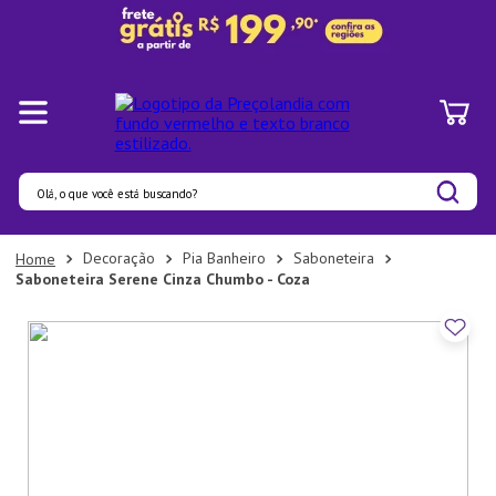
Olá, o que você está buscando?
Termos mais buscados
Decoração
Pia Banheiro
Saboneteira
Saboneteira Serene Cinza Chumbo - Coza
1
º
Panelas
2
º
Pratos
3
º
Organizadores
4
º
Bambu
5
º
Prato
6
º
Copo