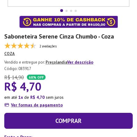
7
º
Tapete
8
º
Aparelho Jantar
9
º
Xicara
Saboneteira Serene Cinza Chumbo - Coza
10
º
Lixeira
2 avaliações
COZA
Ver descrição
Preçolandia
:
083917
R$
14
,
90
68%
OFF
R$
4
,
70
em até
1
de
R$
4
,
70
sem juros
Ver formas de pagamento
COMPRAR