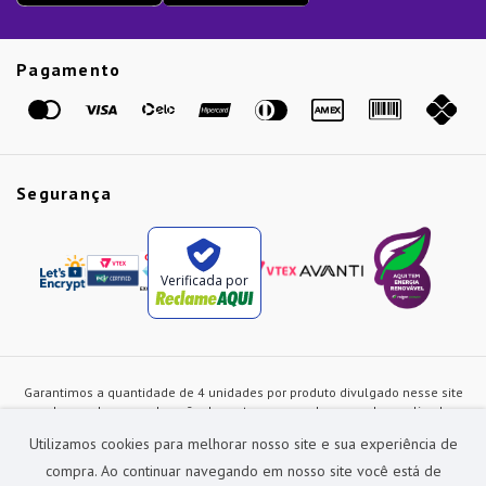
Guias
Etiqueta Amarela
Pagamento
Marcas
Segurança
Verificada por
Garantimos a quantidade de 4 unidades por produto divulgado nesse site
ou de acordo com a duração dos estoques, sendo as vendas realizadas
apenas no varejo. Os preços e as condições de pagamento poderão ser
Utilizamos cookies para melhorar nosso site e sua experiência de
alterados a qualquer instante sem prévia comunicação e são exclusivos
para a loja virtual, não restando nenhuma obrigação de prática similar nas
compra. Ao continuar navegando em nosso site você está de
lojas físicas da rede Preçolandia. Todas as imagens dos produtos são