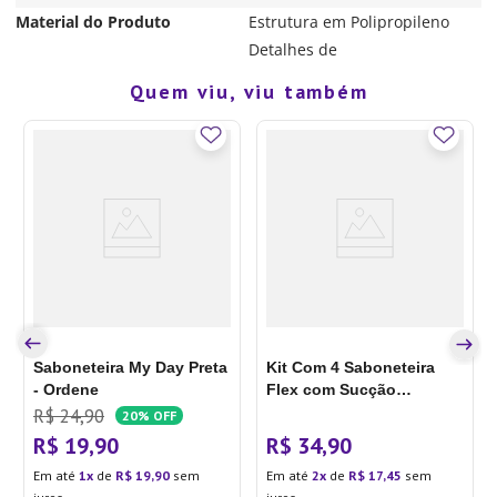
Material do Produto
Estrutura em Polipropileno
Detalhes de
Quem viu, viu também
Saboneteira My Day Preta
Kit Com 4 Saboneteira
- Ordene
Flex com Sucção
Transparente - Arthi
R$
24
,
90
20%
OFF
R$
19
,
90
R$
34
,
90
Em até
1
de
R$
19
,
90
sem
Em até
2
de
R$
17
,
45
sem