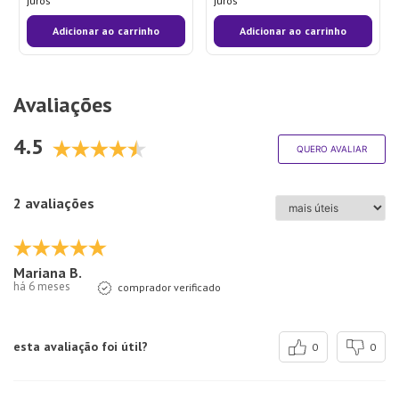
juros
juros
Adicionar ao carrinho
Adicionar ao carrinho
Avaliações
4.5
QUERO AVALIAR
2 avaliações
Mariana B.
há 6 meses
comprador verificado
esta avaliação foi útil?
0
0