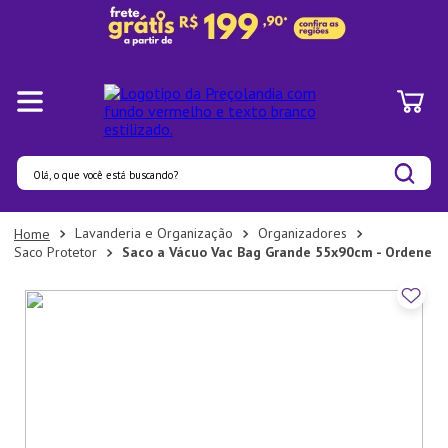
Olá, o que você está buscando?
Termos mais buscados
Lavanderia e Organização
Organizadores
Saco Protetor
Saco a Vácuo Vac Bag Grande 55x90cm - Ordene
1
º
Pratos
2
º
Panelas
3
º
Organizadores
4
º
Bambu
5
º
Prato
6
º
Tapete