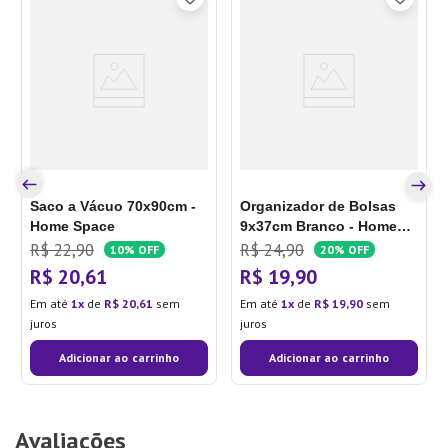
Saco a Vácuo 70x90cm -
Organizador de Bolsas
Home Space
9x37cm Branco - Home
Space
R$
22
,
90
R$
24
,
90
10%
OFF
20%
OFF
R$
20
,
61
R$
19
,
90
Em até
1
de
R$
20
,
61
sem
Em até
1
de
R$
19
,
90
sem
juros
juros
Adicionar ao carrinho
Adicionar ao carrinho
Avaliações