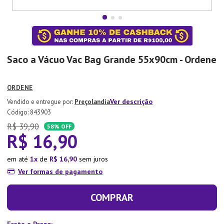
7
º
Copo
8
º
Aparelho Jantar
9
º
Lixeira
Saco a Vácuo Vac Bag Grande 55x90cm - Ordene
10
º
Panela Pressão
ORDENE
Ver descrição
Preçolandia
:
843903
R$
39
,
90
58%
OFF
R$
16
,
90
em até
1
de
R$
16
,
90
sem juros
Ver formas de pagamento
COMPRAR