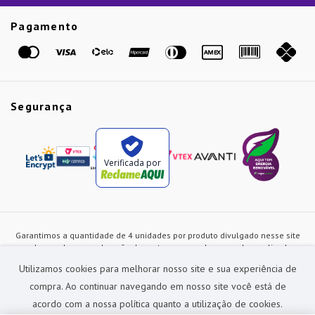
Etiqueta Amarela
Pagamento
Marcas
Segurança
Verificada por
Garantimos a quantidade de 4 unidades por produto divulgado nesse site
ou de acordo com a duração dos estoques, sendo as vendas realizadas
apenas no varejo. Os preços e as condições de pagamento poderão ser
Utilizamos cookies para melhorar nosso site e sua experiência de
alterados a qualquer instante sem prévia comunicação e são exclusivos
para a loja virtual, não restando nenhuma obrigação de prática similar nas
compra. Ao continuar navegando em nosso site você está de
lojas físicas da rede Preçolandia. Todas as imagens dos produtos são
acordo com a nossa política quanto a utilização de cookies.
meramente ilustrativas.