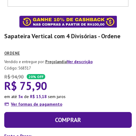
7
º
Copo
8
º
Aparelho Jantar
9
º
Lixeira
Sapateira Vertical com 4 Divisórias - Ordene
10
º
Panela Pressão
ORDENE
Ver descrição
Preçolandia
:
568317
R$
94
,
90
20%
OFF
R$
75
,
90
em até
5
de
R$
15
,
18
sem juros
Ver formas de pagamento
COMPRAR