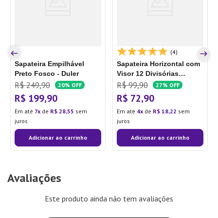
(4)
Sapateira Empilhável
Sapateira Horizontal com
Preto Fosco - Duler
Visor 12 Divisórias
Branca - Ordene
R$
249
,
90
R$
99
,
90
20%
OFF
27%
OFF
R$
199
,
90
R$
72
,
90
Em até
7
de
R$
28
,
55
sem
Em até
4
de
R$
18
,
22
sem
juros
juros
Adicionar ao carrinho
Adicionar ao carrinho
Avaliações
Este produto ainda não tem avaliações