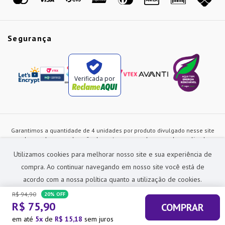
Segurança
Verificada por
Garantimos a quantidade de 4 unidades por produto divulgado nesse site
ou de acordo com a duração dos estoques, sendo as vendas realizadas
apenas no varejo. Os preços e as condições de pagamento poderão ser
Utilizamos cookies para melhorar nosso site e sua experiência de
alterados a qualquer instante sem prévia comunicação e são exclusivos
para a loja virtual, não restando nenhuma obrigação de prática similar nas
compra. Ao continuar navegando em nosso site você está de
lojas físicas da rede Preçolandia. Todas as imagens dos produtos são
acordo com a nossa política quanto a utilização de cookies.
meramente ilustrativas.
R$
94
,
90
20%
OFF
Preçolandia Comercial Ltda CNPJ: 62.270.186/0011-28
R$
75
,
90
COMPRAR
sac@precolandia.com.br - (11) 5445-1010
ACEITAR E FECHAR
em até
5
de
R$
15
,
18
sem juros