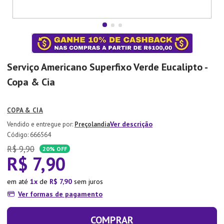
7
º
Tapete
8
º
Aparelho Jantar
9
º
Xicara
10
º
Lixeira
Serviço Americano Superfixo Verde Eucalipto -
Copa & Cia
COPA & CIA
Ver descrição
Preçolandia
:
666564
R$
9
,
90
20%
OFF
R$
7
,
90
em até
1
de
R$
7
,
90
sem juros
Ver formas de pagamento
COMPRAR