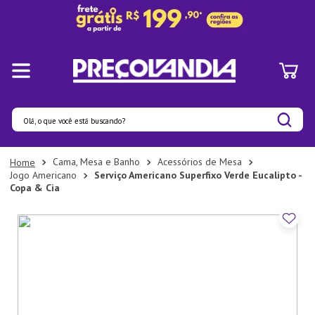
Olá, o que você está buscando?
Termos mais buscados
Cama, Mesa e Banho
Acessórios de Mesa
Jogo Americano
Serviço Americano Superfixo Verde Eucalipto -
1
º
Panelas
Copa & Cia
2
º
Pratos
3
º
Organizadores
4
º
Bambu
5
º
Prato
6
º
Copo