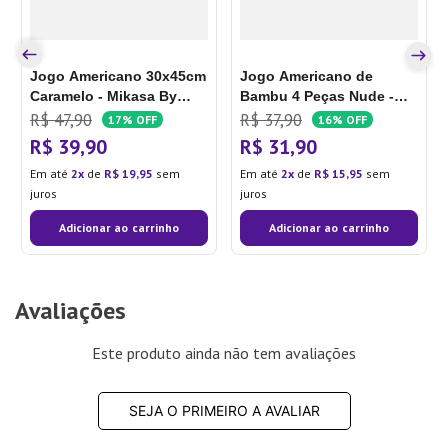
Jogo Americano 30x45cm
Jogo Americano de
Caramelo - Mikasa By
Bambu 4 Peças Nude -
Chalesco
Tuut
R$
47
,
90
R$
37
,
90
17%
OFF
16%
OFF
R$
39
,
90
R$
31
,
90
Em até
2
de
R$
19
,
95
sem
Em até
2
de
R$
15
,
95
sem
juros
juros
Adicionar ao carrinho
Adicionar ao carrinho
Avaliações
Este produto ainda não tem avaliações
SEJA O PRIMEIRO A AVALIAR