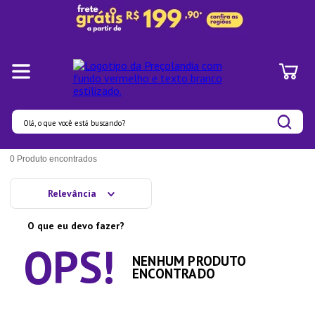
Olá, o que você está buscando?
Termos mais buscados
0
Produto
1
º
Pratos
Relevância
2
º
Panelas
O que eu devo fazer?
3
º
Organizadores
4
º
Bambu
NENHUM PRODUTO
ENCONTRADO
5
º
Prato
6
º
Tapete