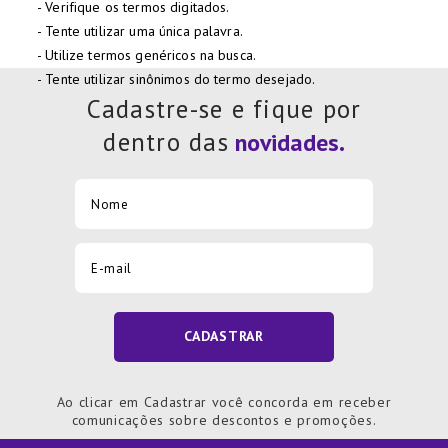
Verifique os termos digitados.
7
º
Copo
Tente utilizar uma única palavra.
8
º
Aparelho Jantar
Utilize termos genéricos na busca.
Tente utilizar sinônimos do termo desejado.
9
º
Lixeira
Cadastre-se e fique por
10
º
Panela Pressão
dentro das
CADASTRAR
Ao clicar em Cadastrar você concorda em receber
comunicações sobre descontos e promoções.