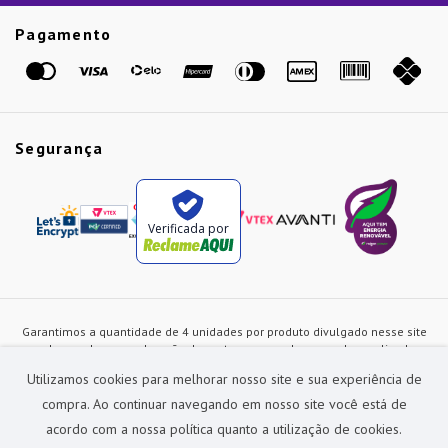
Etiqueta Amarela
Pagamento
Marcas
Segurança
Verificada por
Garantimos a quantidade de 4 unidades por produto divulgado nesse site
ou de acordo com a duração dos estoques, sendo as vendas realizadas
apenas no varejo. Os preços e as condições de pagamento poderão ser
Utilizamos cookies para melhorar nosso site e sua experiência de
alterados a qualquer instante sem prévia comunicação e são exclusivos
para a loja virtual, não restando nenhuma obrigação de prática similar nas
compra. Ao continuar navegando em nosso site você está de
lojas físicas da rede Preçolandia. Todas as imagens dos produtos são
acordo com a nossa política quanto a utilização de cookies.
meramente ilustrativas.