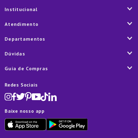
Institucional
História
Atendimento
Visão e Valores
2ª via de Notal Fiscal
Departamentos
Nossas Lojas
Aplicativo
Vendas Corporativas
Mesa
Dúvidas
Fale Conosco
Trabalhe Conosco
Cozinha
Política de Entrega
Como Comprar
Marketplace
Guia de Compras
Eletroportáteis
Trocas e Devoluções
Dúvidas Frequentes
Blog
Decoração
Lista de Presentes
Rastreamento de pedido
Política de Cookies
Redes Sociais
Cama, mesa e banho
Black Friday
Televendas:
(11) 5445-1010
Política de Privacidade
Lavanderia e Organização
Dia dos Namorados
Proteção de Dados e Fraude
Limpeza e Manutenção
Dia das Mães
Baixe nosso app
Lista de Presentes
Outlet
Dia dos Pais
Presente de Natal
Guias