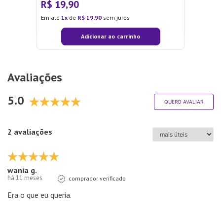
R$
19
,
90
Em até
1
de
R$
19
,
90
sem juros
Adicionar ao carrinho
Avaliações
5.0
QUERO AVALIAR
2 avaliações
wania g.
há 11 meses
comprador verificado
Era o que eu queria.