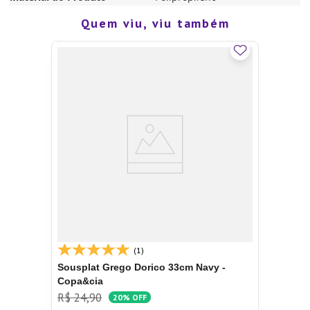
Quem viu, viu também
(1)
Sousplat Grego Dorico 33cm Navy -
Copa&cia
R$
24
,
90
20%
OFF