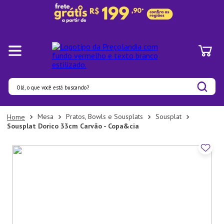
Olá, o que você está buscando?
Termos mais buscados
Mesa
Pratos, Bowls e Sousplats
Sousplat
Sousplat Dorico 33cm Carvão - Copa&cia
1
º
Pratos
2
º
Panelas
3
º
Organizadores
4
º
Bambu
5
º
Prato
6
º
Tapete