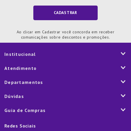
CADASTRAR
Ao clicar em Cadastrar você concorda em receber
comunicações sobre descontos e promoções.
Institucional
História
Atendimento
Visão e Valores
2ª via de Notal Fiscal
Departamentos
Nossas Lojas
Aplicativo
Vendas Corporativas
Mesa
Dúvidas
Fale Conosco
Trabalhe Conosco
Cozinha
Política de Entrega
Como Comprar
Marketplace
Guia de Compras
Eletroportáteis
Trocas e Devoluções
Dúvidas Frequentes
Blog
Decoração
Lista de Presentes
Rastreamento de pedido
Política de Cookies
Redes Sociais
Cama, mesa e banho
Black Friday