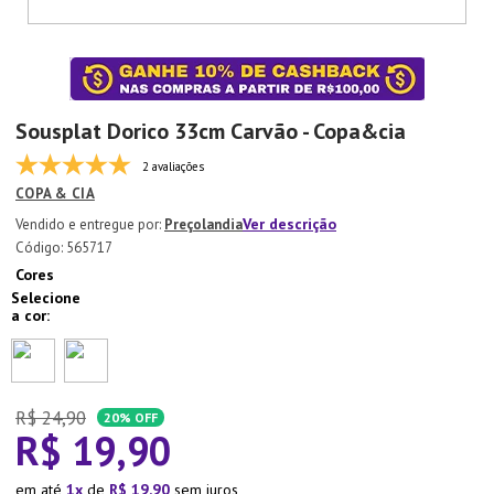
7
º
Copo
8
º
Aparelho Jantar
9
º
Lixeira
Sousplat Dorico 33cm Carvão - Copa&cia
10
º
Panela Pressão
2 avaliações
COPA & CIA
Ver descrição
Preçolandia
:
565717
Cores
R$
24
,
90
20%
OFF
R$
19
,
90
em até
1
de
R$
19
,
90
sem juros