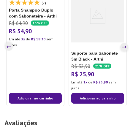
(7)
Porta Shampoo Duplo
com Saboneteira - Arthi
R$
64
,
90
15%
OFF
R$
54
,
90
Em até
3
de
R$
18
,
30
sem
juros
Suporte para Sabonete
3m Black - Arthi
R$
32
,
90
21%
OFF
R$
25
,
90
Em até
1
de
R$
25
,
90
sem
juros
Adicionar ao carrinho
Adicionar ao carrinho
Avaliações