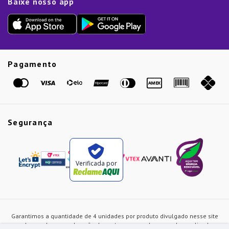
Baixe nosso app
Lista de Presentes
Outlet
Dia dos Pais
Presente de Natal
Guias
Etiqueta Amarela
Pagamento
Marcas
Segurança
Verificada por
Garantimos a quantidade de 4 unidades por produto divulgado nesse site
ou de acordo com a duração dos estoques, sendo as vendas realizadas