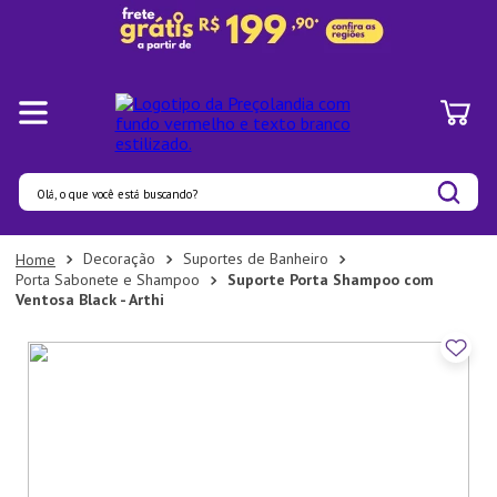
Olá, o que você está buscando?
Termos mais buscados
Decoração
Suportes de Banheiro
Porta Sabonete e Shampoo
Suporte Porta Shampoo com
1
º
Panelas
Ventosa Black - Arthi
2
º
Pratos
3
º
Organizadores
4
º
Bambu
5
º
Prato
6
º
Copo