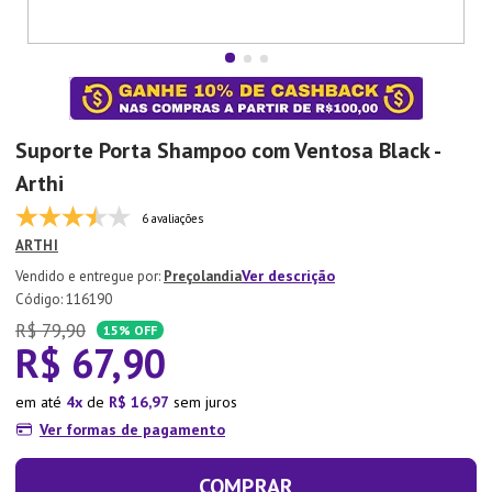
7
º
Aparelho Jantar
8
º
Xicara
9
º
Tapete
10
º
Lixeira
Suporte Porta Shampoo com Ventosa Black -
Arthi
6 avaliações
ARTHI
Ver descrição
Preçolandia
:
116190
R$
79
,
90
15%
OFF
R$
67
,
90
em até
4
de
R$
16
,
97
sem juros
Ver formas de pagamento
COMPRAR