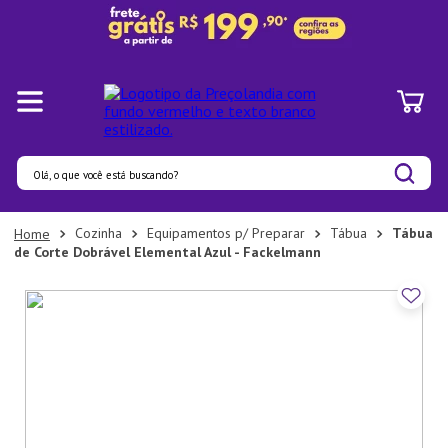
Olá, o que você está buscando?
Termos mais buscados
Cozinha
Equipamentos p/ Preparar
Tábua
Tábua
de Corte Dobrável Elemental Azul - Fackelmann
1
º
Pratos
2
º
Panelas
3
º
Organizadores
4
º
Bambu
5
º
Prato
6
º
Copo