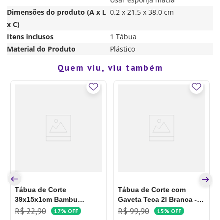
Dimensões do produto (A x L
0.2 x 21.5 x 38.0 cm
x C)
Itens inclusos
1 Tábua
Material do Produto
Plástico
Quem viu, viu também
Tábua de Corte
Tábua de Corte com
39x15x1cm Bambu
Gaveta Teca 2l Branca -
Retangular - Lyor
Nitron
R$
22
,
90
R$
99
,
90
17%
OFF
15%
OFF