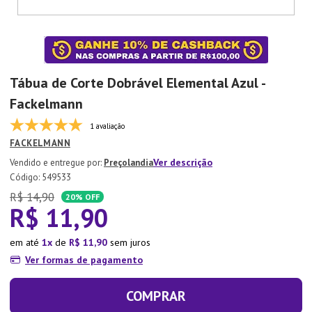
7
º
Xicara
8
º
Tapete
9
º
Aparelho Jantar
Tábua de Corte Dobrável Elemental Azul -
10
º
Lixeira
Fackelmann
1 avaliação
FACKELMANN
Ver descrição
Preçolandia
:
549533
R$
14
,
90
20%
OFF
R$
11
,
90
em até
1
de
R$
11
,
90
sem juros
Ver formas de pagamento
COMPRAR