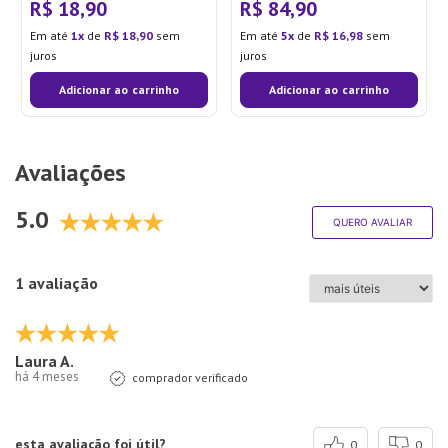
R$
18
,
90
R$
84
,
90
Em até
1
de
R$
18
,
90
sem
Em até
5
de
R$
16
,
98
sem
juros
juros
Adicionar ao carrinho
Adicionar ao carrinho
Avaliações
5.0
QUERO AVALIAR
1 avaliação
Laura A.
há 4 meses
comprador verificado
esta avaliação foi útil?
0
0