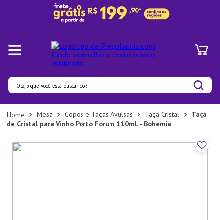
Olá, o que você está buscando?
Termos mais buscados
Mesa
Copos e Taças Avulsas
Taça Cristal
Taça
de Cristal para Vinho Porto Forum 110mL - Bohemia
1
º
Pratos
2
º
Panelas
3
º
Organizadores
4
º
Bambu
5
º
Prato
6
º
Tapete