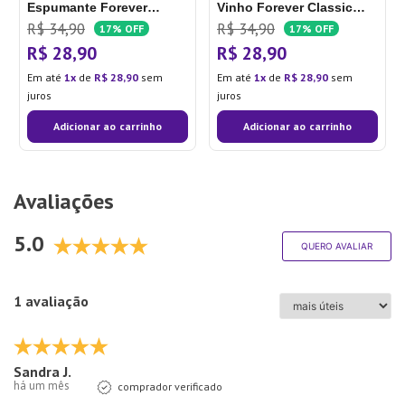
Espumante Forever
Vinho Forever Classic
Classic 210mL - Oxford
360mL - Oxford
R$
34
,
90
R$
34
,
90
17%
OFF
17%
OFF
R$
28
,
90
R$
28
,
90
Em até
1
de
R$
28
,
90
sem
Em até
1
de
R$
28
,
90
sem
juros
juros
Adicionar ao carrinho
Adicionar ao carrinho
Avaliações
5.0
QUERO AVALIAR
1 avaliação
Sandra J.
há um mês
comprador verificado