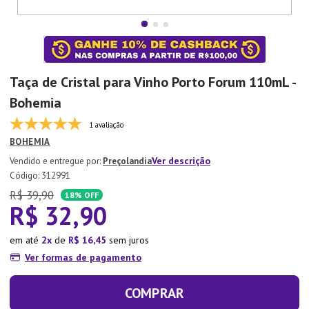
7
º
Copo
8
º
Aparelho Jantar
9
º
Lixeira
Taça de Cristal para Vinho Porto Forum 110mL -
10
º
Panela Pressão
Bohemia
1 avaliação
BOHEMIA
Ver descrição
Preçolandia
:
312991
R$
39
,
90
18%
OFF
R$
32
,
90
em até
2
de
R$
16
,
45
sem juros
Ver formas de pagamento
COMPRAR