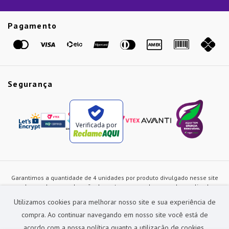
Guias
Etiqueta Amarela
Pagamento
Marcas
Segurança
Verificada por
Garantimos a quantidade de 4 unidades por produto divulgado nesse site
ou de acordo com a duração dos estoques, sendo as vendas realizadas
apenas no varejo. Os preços e as condições de pagamento poderão ser
Utilizamos cookies para melhorar nosso site e sua experiência de
alterados a qualquer instante sem prévia comunicação e são exclusivos
para a loja virtual, não restando nenhuma obrigação de prática similar nas
compra. Ao continuar navegando em nosso site você está de
lojas físicas da rede Preçolandia. Todas as imagens dos produtos são
acordo com a nossa política quanto a utilização de cookies.