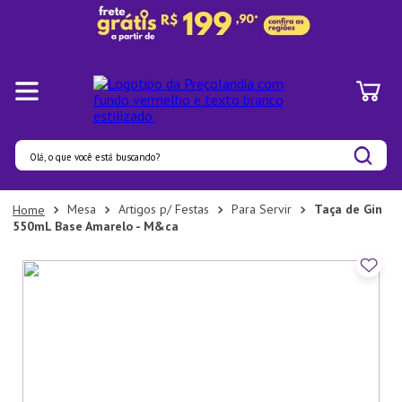
Olá, o que você está buscando?
Termos mais buscados
Mesa
Artigos p/ Festas
Para Servir
Taça de Gin
550mL Base Amarelo - M&ca
1
º
Pratos
2
º
Panelas
3
º
Organizadores
4
º
Bambu
5
º
Prato
6
º
Copo