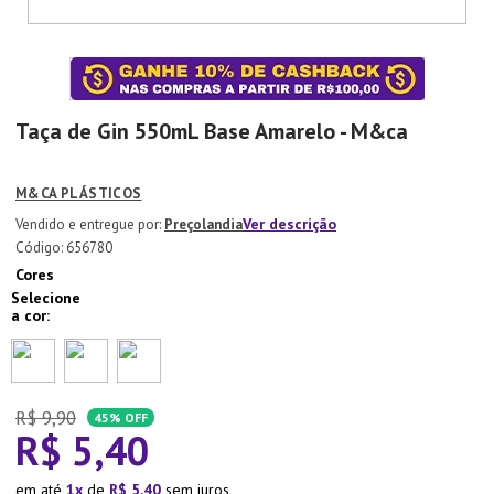
7
º
Xicara
8
º
Tapete
9
º
Aparelho Jantar
Taça de Gin 550mL Base Amarelo - M&ca
10
º
Lixeira
M&CA PLÁSTICOS
Ver descrição
Preçolandia
:
656780
Cores
R$
9
,
90
45%
OFF
R$
5
,
40
em até
1
de
R$
5
,
40
sem juros