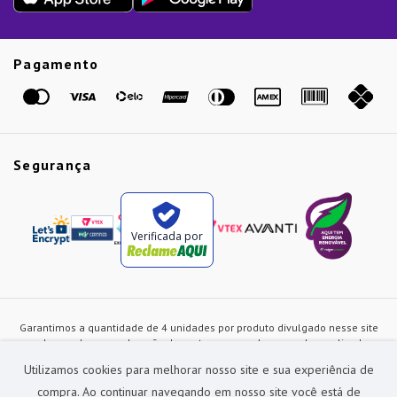
Presente de Natal
Guias
Etiqueta Amarela
Pagamento
Marcas
Segurança
Verificada por
Garantimos a quantidade de 4 unidades por produto divulgado nesse site
ou de acordo com a duração dos estoques, sendo as vendas realizadas
apenas no varejo. Os preços e as condições de pagamento poderão ser
Utilizamos cookies para melhorar nosso site e sua experiência de
alterados a qualquer instante sem prévia comunicação e são exclusivos
para a loja virtual, não restando nenhuma obrigação de prática similar nas
compra. Ao continuar navegando em nosso site você está de