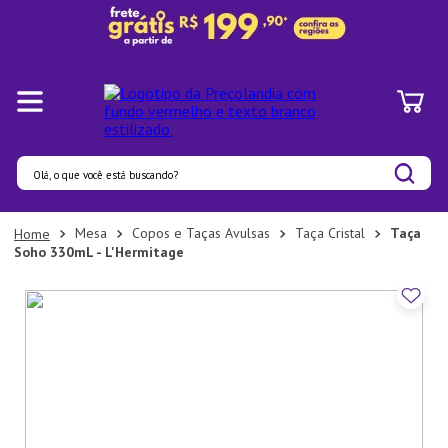
Olá, o que você está buscando?
Termos mais buscados
Mesa
Copos e Taças Avulsas
Taça Cristal
Taça
Soho 330mL - L'Hermitage
1
º
Panelas
2
º
Pratos
3
º
Organizadores
4
º
Bambu
5
º
Copo
6
º
Prato