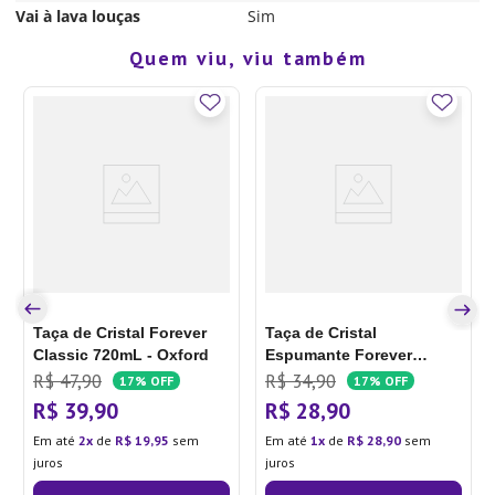
Vai à lava louças
Sim
Quem viu, viu também
Taça de Cristal Forever
Taça de Cristal
Classic 720mL - Oxford
Espumante Forever
Classic 210mL - Oxford
R$
47
,
90
R$
34
,
90
17%
OFF
17%
OFF
R$
39
,
90
R$
28
,
90
Em até
2
de
R$
19
,
95
sem
Em até
1
de
R$
28
,
90
sem
juros
juros