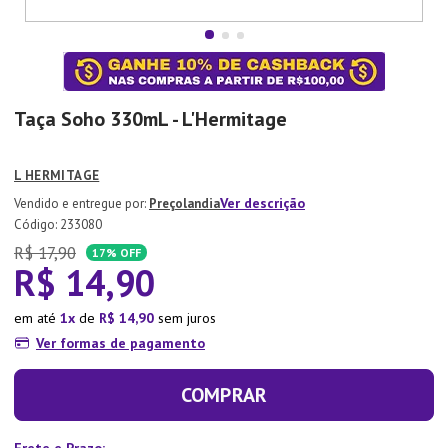
7
º
Aparelho Jantar
8
º
Xicara
9
º
Lixeira
Taça Soho 330mL - L'Hermitage
10
º
Organizador
L HERMITAGE
Ver descrição
Preçolandia
:
233080
R$
17
,
90
17%
OFF
R$
14
,
90
em até
1
de
R$
14
,
90
sem juros
Ver formas de pagamento
COMPRAR