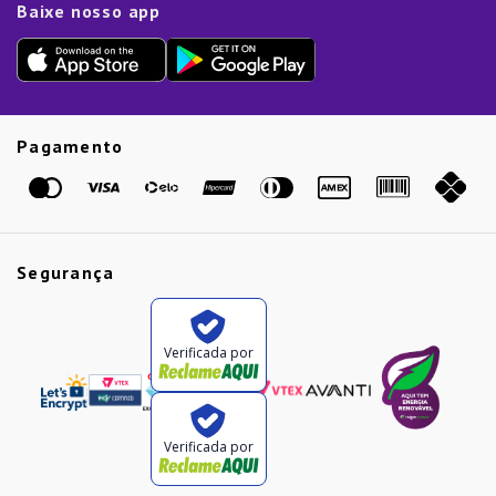
Dia das Mães
Baixe nosso app
Lista de Presentes
Outlet
Dia dos Pais
Presente de Natal
Guias
Etiqueta Amarela
Pagamento
Marcas
Segurança
Verificada por
Verificada por