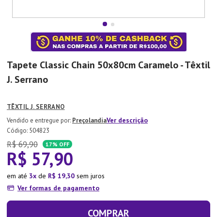
7
º
Tapete
8
º
Aparelho Jantar
9
º
Xicara
10
º
Lixeira
Tapete Classic Chain 50x80cm Caramelo - Têxtil
J. Serrano
TÊXTIL J. SERRANO
Ver descrição
Preçolandia
:
504823
R$
69
,
90
17%
OFF
R$
57
,
90
em até
3
de
R$
19
,
30
sem juros
Ver formas de pagamento
COMPRAR