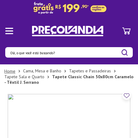
Olá, o que você está buscando?
Termos mais buscados
Cama, Mesa e Banho
Tapetes e Passadeiras
Tapete Sala e Quarto
Tapete Classic Chain 50x80cm Caramelo
1
º
Panelas
- Têxtil J. Serrano
2
º
Pratos
3
º
Organizadores
4
º
Bambu
5
º
Prato
6
º
Copo