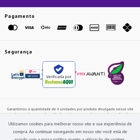
Guias
Etiqueta Amarela
Pagamento
Marcas
Segurança
Verificada por
Garantimos a quantidade de 4 unidades por produto divulgado nesse site
ou de acordo com a duração dos estoques, sendo as vendas realizadas
apenas no varejo. Os preços e as condições de pagamento poderão ser
Utilizamos cookies para melhorar nosso site e sua experiência de
alterados a qualquer instante sem prévia comunicação e são exclusivos
para a loja virtual, não restando nenhuma obrigação de prática similar nas
compra. Ao continuar navegando em nosso site você está de
lojas físicas da rede Preçolandia. Todas as imagens dos produtos são
acordo com a nossa política quanto a utilização de cookies.