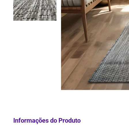
10
º
Lixei