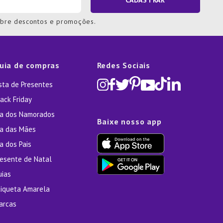
CADASTRAR
obre descontos e promoções.
uia de compras
Redes Sociais
ista de Presentes
ack Friday
ia dos Namorados
Baixe nosso app
ia das Mães
a dos Pais
resente de Natal
uias
tiqueta Amarela
arcas