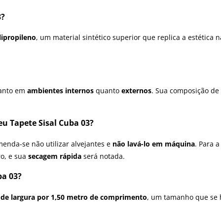
3?
lipropileno
, um material sintético superior que replica a estética 
tanto em
ambientes internos
quanto
externos
. Sua composição de 
u Tapete Sisal Cuba 03?
menda-se não utilizar alvejantes e
não lavá-lo em máquina
. Para 
ro, e sua
secagem rápida
será notada.
ba 03?
 de largura por 1,50 metro de comprimento
, um tamanho que se h