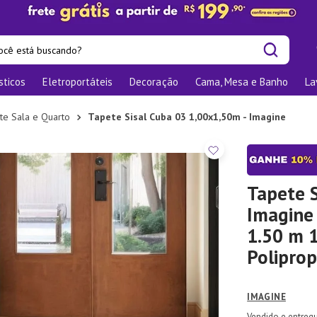
cê está buscando?
sticos
Eletroportáteis
Decoração
Cama, Mesa e Banho
La
is buscados
os
te Sala e Quarto
Tapete Sisal Cuba 03 1,00x1,50m - Imagine
las
nizadores
bu
Tapete S
Imagine
o
1.50 m 
Polipro
ra
te
IMAGINE
elho Jantar