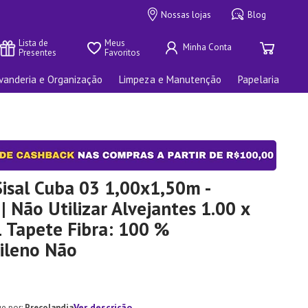
Nossas lojas
Blog
Lista de 
Meus 
Presentes
Favoritos
vanderia e Organização
Limpeza e Manutenção
Papelaria
isal Cuba 03 1,00x1,50m -
| Não Utilizar Alvejantes 1.00 x
1 Tapete Fibra: 100 %
pileno Não
Ver descrição
Preçolandia