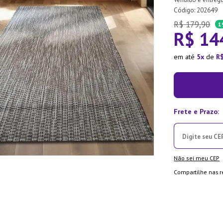
:
202649
ra
R$
179
,
90
1
R$
14
em até
5
de
R
Não sei meu CEP
Compartilhe nas r