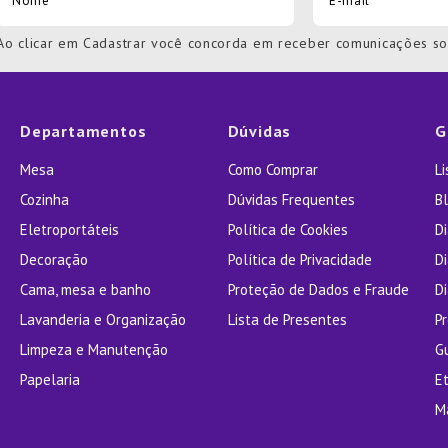
Ao clicar em Cadastrar você concorda em receber comunicações s
Departamentos
Dúvidas
G
Mesa
Como Comprar
L
Cozinha
Dúvidas Frequentes
Bl
Eletroportáteis
Política de Cookies
D
Decoração
Política de Privacidade
D
Cama, mesa e banho
Proteção de Dados e Fraude
Di
Lavanderia e Organização
Lista de Presentes
P
Limpeza e Manutenção
G
Papelaria
E
M