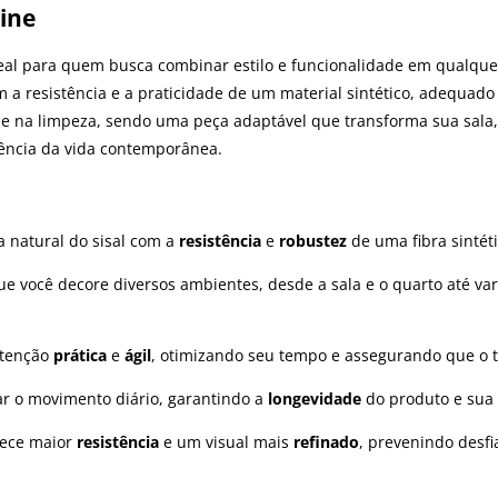
gine
ideal para quem busca combinar estilo e funcionalidade em qualqu
om a resistência e a praticidade de um material sintético, adequado
idade na limpeza, sendo uma peça adaptável que transforma sua sa
ência da vida contemporânea.
a natural do sisal com a
resistência
e
robustez
de uma fibra sintét
que você decore diversos ambientes, desde a sala e o quarto até v
utenção
prática
e
ágil
, otimizando seu tempo e assegurando que o 
tar o movimento diário, garantindo a
longevidade
do produto e sua 
rece maior
resistência
e um visual mais
refinado
, prevenindo desfi