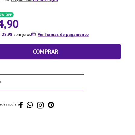
9%
OFF
4
,
90
$
28
,
98
sem juros
Ver formas de pagamento
COMPRAR
edes sociais