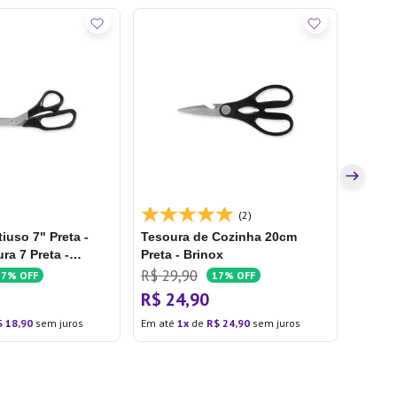
Tesou
21cm -
R$
29
R$
2
Em até
(2)
iuso 7" Preta -
Tesoura de Cozinha 20cm
ra 7 Preta -
Preta - Brinox
R$
29
,
90
17%
OFF
17%
OFF
R$
24
,
90
$
18
,
90
sem juros
Em até
1
de
R$
24
,
90
sem juros