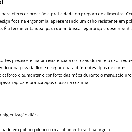
al
 para oferecer precisão e praticidade no preparo de alimentos. C
eu design foca na ergonomia, apresentando um cabo resistente em p
o. É a ferramenta ideal para quem busca segurança e desempenho
cortes precisos e maior resistência à corrosão durante o uso frequ
endo uma pegada firme e segura para diferentes tipos de cortes.
 o esforço e aumentar o conforto das mãos durante o manuseio pro
mpeza rápida e prática após o uso na cozinha.
 higienização diária.
ionado em polipropileno com acabamento soft na argola.