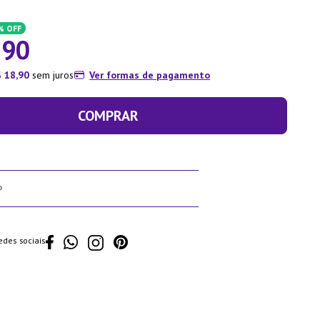
%
OFF
,
90
$
18
,
90
sem juros
Ver formas de pagamento
COMPRAR
edes sociais