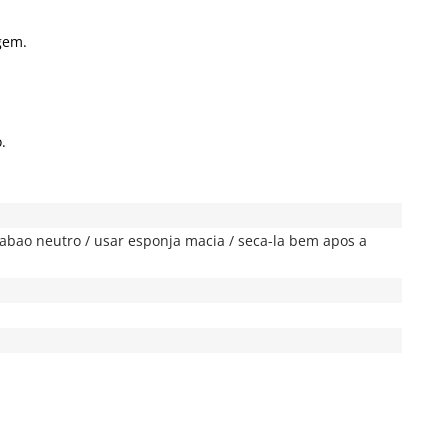
gem.
.
sabao neutro / usar esponja macia / seca-la bem apos a
x