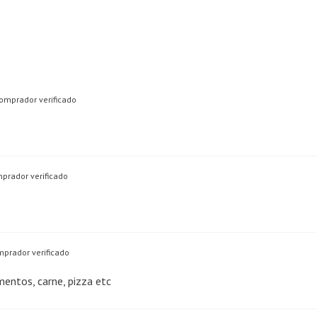
omprador verificado
prador verificado
prador verificado
mentos, carne, pizza etc