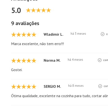
5.0
9 avaliações
há 3 meses
Wladimir L.
c
Marca excelente, não tem erro!!!
há 4 meses
Norma M.
com
Gostei.
há 8 meses
SERGIO M.
com
Ótima qualidade, excelente na cozinha para tudo, cortar ali