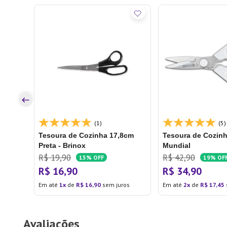
iuso -
os
(1)
(5)
Tesoura de Cozinha 17,8cm
Tesoura de Cozinh
Preta - Brinox
Mundial
R$
19
,
90
R$
42
,
90
15%
OFF
19%
OF
R$
16
,
90
R$
34
,
90
Em até
1
de
R$
16
,
90
sem juros
Em até
2
de
R$
17
,
45
Avaliações