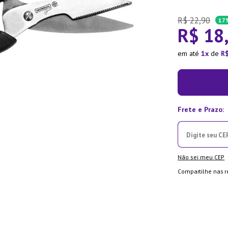
ra
R$
22
,
90
17
R$
18
em até
1
de
R
Não sei meu CEP
Compartilhe nas r