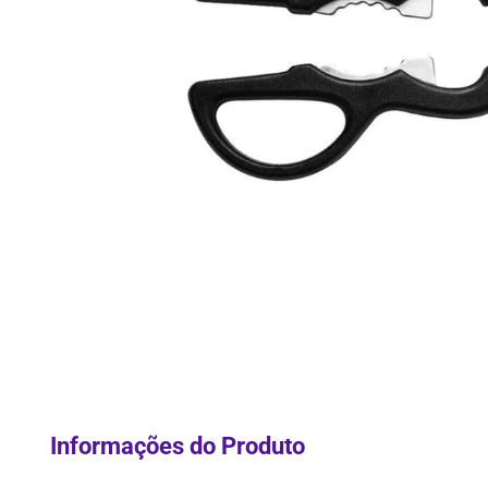
10
º
Lixei