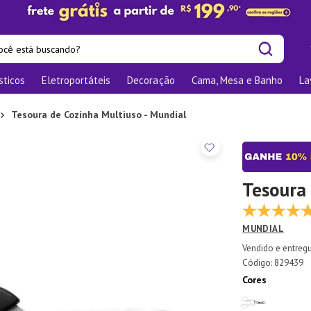
cê está buscando?
sticos
Eletroportáteis
Decoração
Cama, Mesa e Banho
La
is buscados
os
Tesoura de Cozinha Multiuso - Mundial
las
nizadores
bu
Tesoura 
o
MUNDIAL
ra
:
829439
te
Cores
elho Jantar