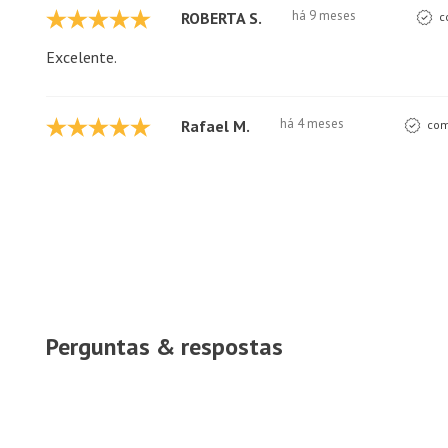
há 9 meses
ROBERTA S.
c
Excelente.
há 4 meses
Rafael M.
com
Perguntas & respostas