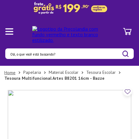
Olá, o que você está buscando?
Termos mais buscados
Papelaria
Material Escolar
Tesoura Escolar
Tesoura Multifuncional Artes B8201 16cm - Bazze
1
º
Panelas
2
º
Pratos
3
º
Organizadores
4
º
Bambu
5
º
Prato
6
º
Copo