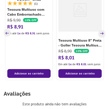
(1)
Tesoura Multiuso com
Cabo Emborrachado
21,5cm - Onda
R$
9
,
90
10%
OFF
R$
8
,
91
Em até
1
de
R$
8
,
91
sem juros
Tesoura Multiuso 8" Preta
- Goller
Tesoura Multiuso
8 Preta - Goller
R$
8
,
90
10%
OFF
R$
8
,
01
Em até
1
de
R$
8
,
01
sem juros
Adicionar ao carrinho
Adicionar ao carrinho
Avaliações
Este produto ainda não tem avaliações