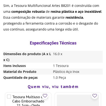
Sim, a Tesoura Multifuncional Artes B8201 é construída com
uma
composição robusta
de
resina plástica e aço inoxidável
.
Essa combinação de materiais garante
resistência
,
protegendo a ferramenta contra a corrosão e o desgaste do
uso contínuo, assegurando uma longa vida útil.
Dimensões do produto (A x L
16.0 x
x C)
Itens inclusos
1 Tesoura
Material do Produto
Plástico Aço Inox
Quantidade de peças
1.0 Peça
R$
6
,
90
2%
OFF
Quem viu, viu também
R$
6
,
75
COMPRAR
em até
1
de
R$
6
,
75
sem juros