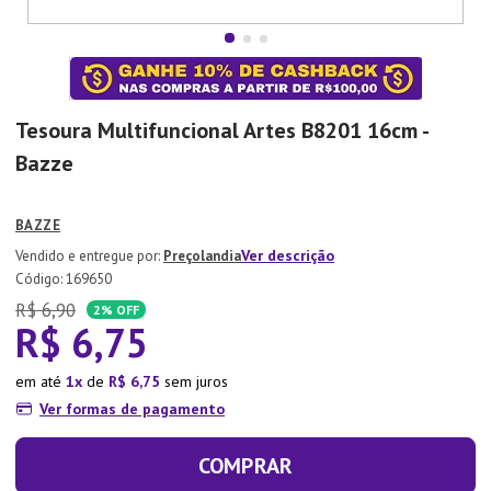
7
º
Tapete
8
º
Aparelho Jantar
9
º
Xicara
Tesoura Multifuncional Artes B8201 16cm -
10
º
Lixeira
Bazze
BAZZE
Ver descrição
Preçolandia
:
169650
R$
6
,
90
2%
OFF
R$
6
,
75
em até
1
de
R$
6
,
75
sem juros
Ver formas de pagamento
COMPRAR