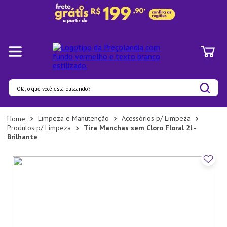
Olá, o que você está buscando?
Termos mais buscados
Limpeza e Manutenção
Acessórios p/ Limpeza
Produtos p/ Limpeza
Tira Manchas sem Cloro Floral 2l -
1
º
Pratos
Brilhante
2
º
Panelas
3
º
Organizadores
4
º
Bambu
5
º
Prato
6
º
Tapete