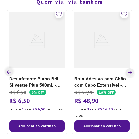
Quem viu, viu também
Desinfetante Pinho Bril
Rolo Adesivo para Chão
Silvestre Plus 500mL -
com Cabo Extensível -
Bombril
Sanremo
R$
6
,
90
R$
57
,
90
6%
OFF
16%
OFF
R$
6
,
50
R$
48
,
90
Em até
1
de
R$
6
,
50
sem juros
Em até
3
de
R$
16
,
30
sem
juros
Adicionar ao carrinho
Adicionar ao carrinho