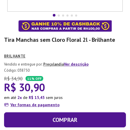
7
º
Copo
8
º
Aparelho Jantar
9
º
Lixeira
10
º
Panela Pressão
Tira Manchas sem Cloro Floral 2l - Brilhante
BRILHANTE
Ver descrição
Preçolandia
:
038750
R$
34
,
90
11%
OFF
R$
30
,
90
em até
2
de
R$
15
,
45
sem juros
Ver formas de pagamento
COMPRAR