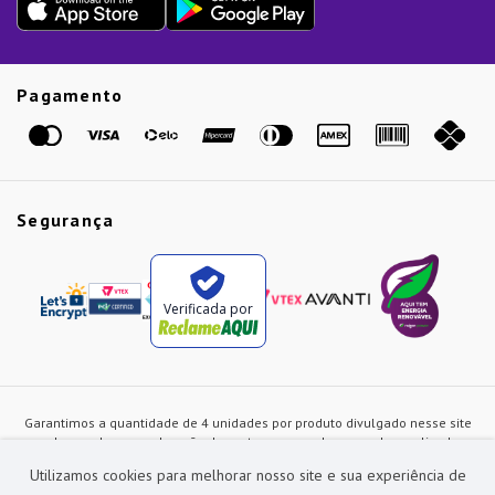
Presente de Natal
Guias
Etiqueta Amarela
Pagamento
Marcas
Segurança
Verificada por
Garantimos a quantidade de 4 unidades por produto divulgado nesse site
ou de acordo com a duração dos estoques, sendo as vendas realizadas
apenas no varejo. Os preços e as condições de pagamento poderão ser
Utilizamos cookies para melhorar nosso site e sua experiência de
alterados a qualquer instante sem prévia comunicação e são exclusivos